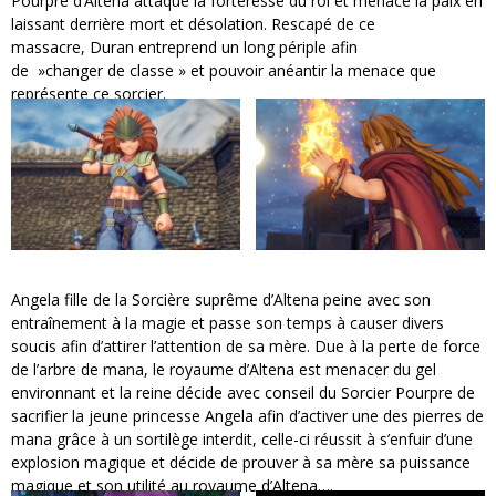
Pourpre d’Altena attaque la forteresse du roi et menace la paix en
laissant derrière mort et désolation. Rescapé de ce
massacre, Duran entreprend un long périple afin
de »changer de classe » et pouvoir anéantir la menace que
représente ce sorcier.
Angela fille de la Sorcière suprême d’Altena peine avec son
entraînement à la magie et passe son temps à causer divers
soucis afin d’attirer l’attention de sa mère. Due à la perte de force
de l’arbre de mana, le royaume d’Altena est menacer du gel
environnant et la reine décide avec conseil du Sorcier Pourpre de
sacrifier la jeune princesse Angela afin d’activer une des pierres de
mana grâce à un sortilège interdit, celle-ci réussit à s’enfuir d’une
explosion magique et décide de prouver à sa mère sa puissance
magique et son utilité au royaume d’Altena….