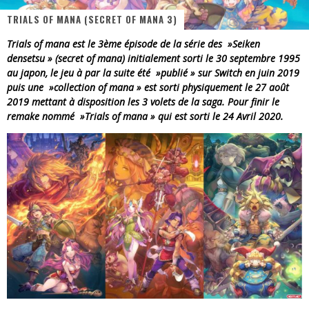
TRIALS OF MANA (SECRET OF MANA 3)
« Dr Wertham / L’homme qui étudia les tueurs en série » - Un Métier à Risque !
Trials of mana est le 3ème épisode de la série des »Seiken
Assassin's Creed Black Flag Resynced
densetsu » (secret of mana) initialement sorti le 30 septembre 1995
au japon, le jeu à par la suite été »publié » sur Switch en juin 2019
« Le Vent dand les Saules » - Une Belle Histoire !
puis une »collection of mana » est sorti physiquement le 27
août
2019 mettant à disposition les 3 volets de la saga. Pour finir le
« Damn Them All » - Un duo de Choc !
remake nommé »Trials of mana » qui est sorti le 24 Avril 2020.
Yoshi and the mysterious book
« WOLF-MAN / Integrale Tomes 1 et 2 » - Cruelle Vengeance !