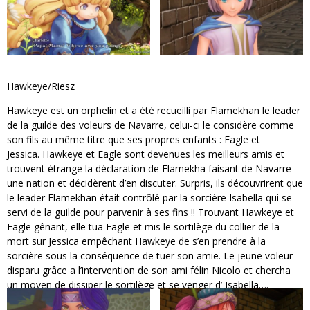
Hawkeye/Riesz
Hawkeye est un orphelin et a été recueilli par Flamekhan le leader
de la guilde des voleurs de Navarre, celui-ci le considère comme
son fils au même titre que ses propres enfants : Eagle et
Jessica. Hawkeye et Eagle sont devenues les meilleurs amis et
trouvent étrange la déclaration de Flamekha faisant de Navarre
une nation et décidèrent d’en discuter. Surpris, ils découvrirent que
le leader Flamekhan était contrôlé par la sorcière Isabella qui se
servi de la guilde pour parvenir à ses fins !! Trouvant Hawkeye et
Eagle gênant, elle tua Eagle et mis le sortilège du collier de la
mort sur Jessica empêchant Hawkeye de s’en prendre à la
sorcière sous la conséquence de tuer son amie. Le jeune voleur
disparu grâce a l’intervention de son ami félin Nicolo et chercha
un moyen de dissiper le sortilège et se venger d’ Isabella….