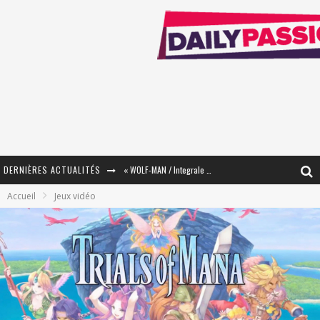
DERNIÈRES ACTUALITÉS
« The Broken Ring / This Mariage Will Fail Anyway » (Tome 2) – Préparer sa vengeance…
Accueil
Jeux vidéo
« Mon Village Révolté » - Combattre un Projet !
« Le Béton et le Bambou / Propositions pour Mayotte et le Monde. » - Améliorations !
Star Fox
PsyRiver 2026 : la magie revient sur les rives de l’Aar
« MOFUSAND / Parler Japonais » – Des Expressions Pratiques !