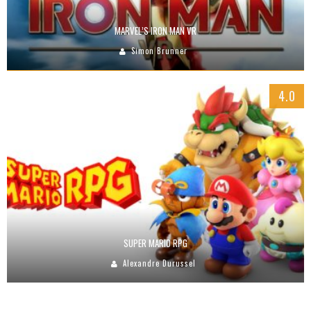
MARVEL’S IRON MAN VR
Simon Brunner
4.0
SUPER MARIO RPG
Alexandre Durussel