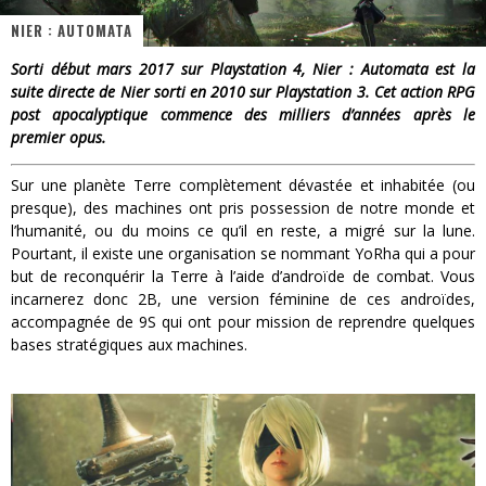
NIER : AUTOMATA
« Dr Wertham / L’homme qui étudia les tueurs en série » - Un Métier à Risque !
Sorti début mars 2017 sur Playstation 4, Nier : Automata est la
Assassin's Creed Black Flag Resynced
suite directe de Nier sorti en 2010 sur Playstation 3. Cet action RPG
post apocalyptique commence des milliers d’années après le
« Le Vent dand les Saules » - Une Belle Histoire !
premier opus.
« Damn Them All » - Un duo de Choc !
Sur une planète Terre complètement dévastée et inhabitée (ou
Yoshi and the mysterious book
presque), des machines ont pris possession de notre monde et
l’humanité, ou du moins ce qu’il en reste, a migré sur la lune.
« WOLF-MAN / Integrale Tomes 1 et 2 » - Cruelle Vengeance !
Pourtant, il existe une organisation se nommant YoRha qui a pour
but de reconquérir la Terre à l’aide d’androïde de combat. Vous
incarnerez donc 2B, une version féminine de ces androïdes,
accompagnée de 9S qui ont pour mission de reprendre quelques
bases stratégiques aux machines.