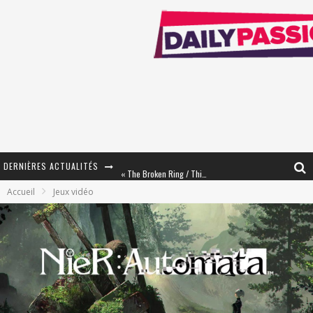
DERNIÈRES ACTUALITÉS
« The Broken Ring / This Mariage Will Fail Anyway » (Tome 2) – Préparer sa vengeance…
Accueil
Jeux vidéo
« Mon Village Révolté » - Combattre un Projet !
« Le Béton et le Bambou / Propositions pour Mayotte et le Monde. » - Améliorations !
Star Fox
PsyRiver 2026 : la magie revient sur les rives de l’Aar
« MOFUSAND / Parler Japonais » – Des Expressions Pratiques !