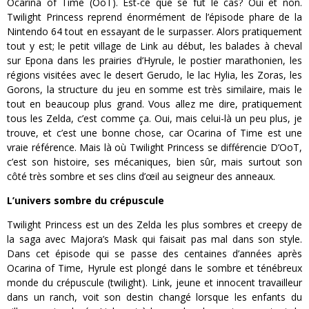
Ocarina of Time (OoT). Est-ce que se fut le cas? Oui et non.
Twilight Princess reprend énormément de l’épisode phare de la
Nintendo 64 tout en essayant de le surpasser. Alors pratiquement
tout y est; le petit village de Link au début, les balades à cheval
sur Epona dans les prairies d’Hyrule, le postier marathonien, les
régions visitées avec le desert Gerudo, le lac Hylia, les Zoras, les
Gorons, la structure du jeu en somme est très similaire, mais le
tout en beaucoup plus grand. Vous allez me dire, pratiquement
tous les Zelda, c’est comme ça. Oui, mais celui-là un peu plus, je
trouve, et c’est une bonne chose, car Ocarina of Time est une
vraie référence. Mais là où Twilight Princess se différencie D’OoT,
c’est son histoire, ses mécaniques, bien sûr, mais surtout son
côté très sombre et ses clins d’œil au seigneur des anneaux.
L’univers sombre du crépuscule
Twilight Princess est un des Zelda les plus sombres et creepy de
la saga avec Majora’s Mask qui faisait pas mal dans son style.
Dans cet épisode qui se passe des centaines d’années après
Ocarina of Time, Hyrule est plongé dans le sombre et ténébreux
monde du crépuscule (twilight). Link, jeune et innocent travailleur
dans un ranch, voit son destin changé lorsque les enfants du