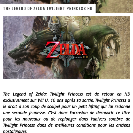
THE LEGEND OF ZELDA TWILIGHT PRINCESS HD
« Dr Wertham / L’homme qui étudia les tueurs en série » - Un Métier à Risque !
Assassin's Creed Black Flag Resynced
« Le Vent dand les Saules » - Une Belle Histoire !
« Damn Them All » - Un duo de Choc !
Yoshi and the mysterious book
« WOLF-MAN / Integrale Tomes 1 et 2 » - Cruelle Vengeance !
The Legend of Zelda: Twilight Princess est de retour en HD
exclusivement sur Wii U. 10 ans après sa sortie, Twilight Princess a
le droit à son coup de scalpel pour un petit lifting qui lui redonne
une seconde jeunesse. C’est donc l’occasion de découvrir ce titre
pour les nouveaux ou de replonger dans l’univers sombre de
Twilight Princess dans de meilleures conditions pour les anciens
nostalgiques.