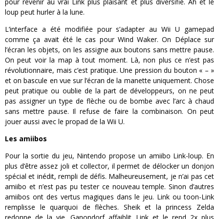
pour revenir au vrai Link plus plaisant et plus diversifié. Ah et le
loup peut hurler à la lune.
L’interface a été modifiée pour s’adapter au Wii U gamepad
comme ça avait été le cas pour Wind Waker. On Déplace sur
l’écran les objets, on les assigne aux boutons sans mettre pause.
On peut voir la map à tout moment. Là, non plus ce n’est pas
révolutionnaire, mais c’est pratique. Une pression du bouton « – »
et on bascule en vue sur l’écran de la manette uniquement. Chose
peut pratique ou oublie de la part de développeurs, on ne peut
pas assigner un type de flèche ou de bombe avec l’arc à chaud
sans mettre pause. Il refuse de faire la combinaison. On peut
jouer aussi avec le propad de la Wii U.
Les amiibos
Pour la sortie du jeu, Nintendo propose un amiibo Link-loup. En
plus d’être assez joli et collector, il permet de délocker un donjon
spécial et inédit, rempli de défis. Malheureusement, je n’ai pas cet
amiibo et n’est pas pu tester ce nouveau temple. Sinon d’autres
amiibos ont des vertus magiques dans le jeu. Link ou toon-Link
remplisse le quarquoi de flèches. Sheik et la princess Zelda
redonne de la vie. Ganondorf affaiblit Link et le rend 2x plus