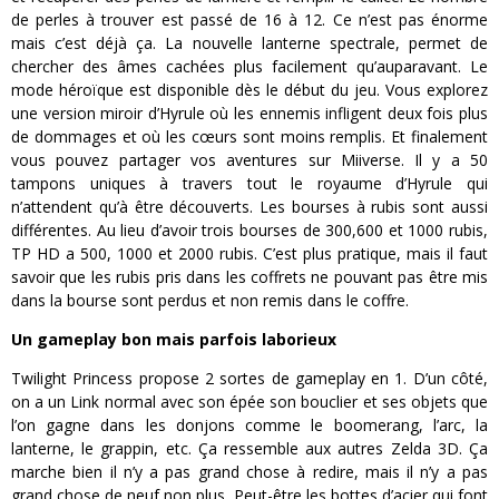
de perles à trouver est passé de 16 à 12. Ce n’est pas énorme
mais c’est déjà ça. La nouvelle lanterne spectrale, permet de
chercher des âmes cachées plus facilement qu’auparavant. Le
mode héroïque est disponible dès le début du jeu. Vous explorez
une version miroir d’Hyrule où les ennemis infligent deux fois plus
de dommages et où les cœurs sont moins remplis. Et finalement
vous pouvez partager vos aventures sur Miiverse. Il y a 50
tampons uniques à travers tout le royaume d’Hyrule qui
n’attendent qu’à être découverts. Les bourses à rubis sont aussi
différentes. Au lieu d’avoir trois bourses de 300,600 et 1000 rubis,
TP HD a 500, 1000 et 2000 rubis. C’est plus pratique, mais il faut
savoir que les rubis pris dans les coffrets ne pouvant pas être mis
dans la bourse sont perdus et non remis dans le coffre.
Un gameplay bon mais parfois laborieux
Twilight Princess propose 2 sortes de gameplay en 1. D’un côté,
on a un Link normal avec son épée son bouclier et ses objets que
l’on gagne dans les donjons comme le boomerang, l’arc, la
lanterne, le grappin, etc. Ça ressemble aux autres Zelda 3D. Ça
marche bien il n’y a pas grand chose à redire, mais il n’y a pas
grand chose de neuf non plus. Peut-être les bottes d’acier qui font