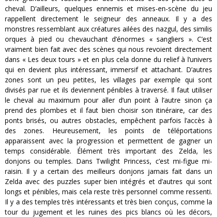
cheval. D’ailleurs, quelques ennemis et mises-en-scène du jeu
rappellent directement le seigneur des anneaux. Il y a des
monstres ressemblant aux créatures ailées des nazgul, des similis
orques à pied ou chevauchant d’énormes « sangliers ». C’est
vraiment bien fait avec des scènes qui nous revoient directement
dans « Les deux tours » et en plus cela donne du relief à l’univers
qui en devient plus intéressant, immersif et attachant. D’autres
zones sont un peu petites, les villages par exemple qui sont
divisés par rue et ils deviennent pénibles à traversé. Il faut utiliser
le cheval au maximum pour aller d’un point à l’autre sinon ça
prend des plombes et il faut bien choisir son itinéraire, car des
ponts brisés, ou autres obstacles, empêchent parfois l’accès à
des zones. Heureusement, les points de téléportations
apparaissent avec la progression et permettent de gagner un
temps considérable. Élément très important des Zelda, les
donjons ou temples. Dans Twilight Princess, c’est mi-figue mi-
raisin. Il y a certain des meilleurs donjons jamais fait dans un
Zelda avec des puzzles super bien intégrés et d’autres qui sont
longs et pénibles, mais cela reste très personnel comme ressenti.
Il y a des temples très intéressants et très bien conçus, comme la
tour du jugement et les ruines des pics blancs où les décors,