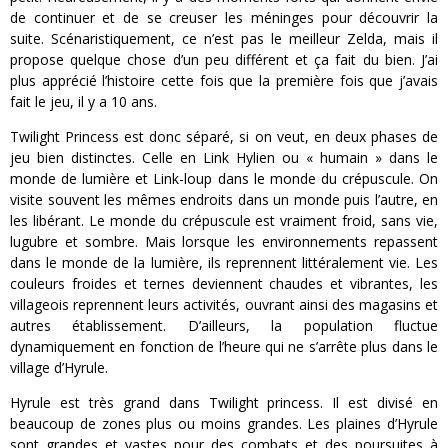
de continuer et de se creuser les méninges pour découvrir la
suite. Scénaristiquement, ce n’est pas le meilleur Zelda, mais il
propose quelque chose d’un peu différent et ça fait du bien. J’ai
plus apprécié l’histoire cette fois que la première fois que j’avais
fait le jeu, il y a 10 ans.
Twilight Princess est donc séparé, si on veut, en deux phases de
jeu bien distinctes. Celle en Link Hylien ou « humain » dans le
monde de lumière et Link-loup dans le monde du crépuscule. On
visite souvent les mêmes endroits dans un monde puis l’autre, en
les libérant. Le monde du crépuscule est vraiment froid, sans vie,
lugubre et sombre. Mais lorsque les environnements repassent
dans le monde de la lumière, ils reprennent littéralement vie. Les
couleurs froides et ternes deviennent chaudes et vibrantes, les
villageois reprennent leurs activités, ouvrant ainsi des magasins et
autres établissement. D’ailleurs, la population fluctue
dynamiquement en fonction de l’heure qui ne s’arrête plus dans le
village d’Hyrule.
Hyrule est très grand dans Twilight princess. Il est divisé en
beaucoup de zones plus ou moins grandes. Les plaines d’Hyrule
sont grandes et vastes pour des combats et des poursuites à