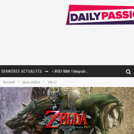
DERNIÈRES ACTUALITÉS
« The Broken Ring / This Mariage Will Fail Anyway » (Tome 2) – Préparer sa vengeance…
Accueil
Jeux vidéo
Wii U
« Mon Village Révolté » - Combattre un Projet !
« Le Béton et le Bambou / Propositions pour Mayotte et le Monde. » - Améliorations !
Star Fox
PsyRiver 2026 : la magie revient sur les rives de l’Aar
« MOFUSAND / Parler Japonais » – Des Expressions Pratiques !