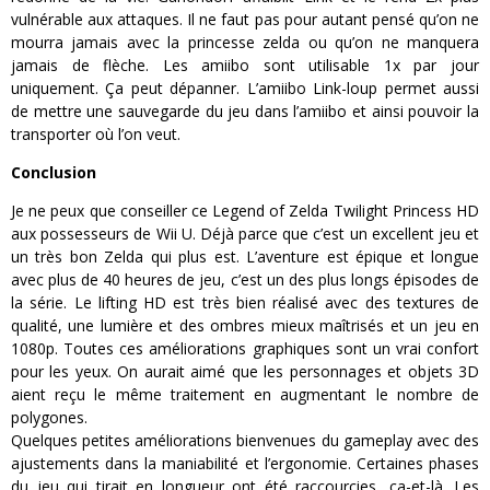
vulnérable aux attaques. Il ne faut pas pour autant pensé qu’on ne
mourra jamais avec la princesse zelda ou qu’on ne manquera
jamais de flèche. Les amiibo sont utilisable 1x par jour
uniquement. Ça peut dépanner. L’amiibo Link-loup permet aussi
de mettre une sauvegarde du jeu dans l’amiibo et ainsi pouvoir la
transporter où l’on veut.
Conclusion
Je ne peux que conseiller ce Legend of Zelda Twilight Princess HD
aux possesseurs de Wii U. Déjà parce que c’est un excellent jeu et
un très bon Zelda qui plus est. L’aventure est épique et longue
avec plus de 40 heures de jeu, c’est un des plus longs épisodes de
la série. Le lifting HD est très bien réalisé avec des textures de
qualité, une lumière et des ombres mieux maîtrisés et un jeu en
1080p. Toutes ces améliorations graphiques sont un vrai confort
pour les yeux. On aurait aimé que les personnages et objets 3D
aient reçu le même traitement en augmentant le nombre de
polygones.
Quelques petites améliorations bienvenues du gameplay avec des
ajustements dans la maniabilité et l’ergonomie. Certaines phases
du jeu qui tirait en longueur ont été raccourcies, ça-et-là. Les