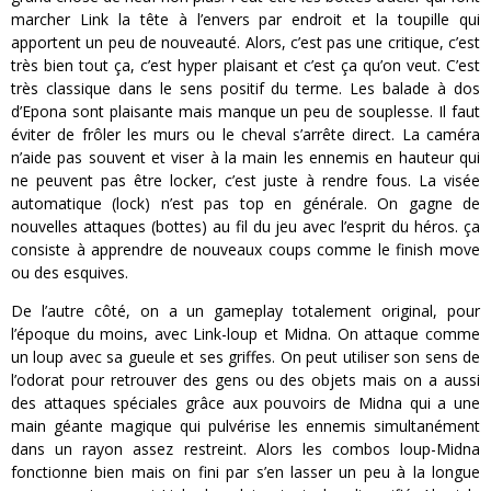
marcher Link la tête à l’envers par endroit et la toupille qui
apportent un peu de nouveauté. Alors, c’est pas une critique, c’est
très bien tout ça, c’est hyper plaisant et c’est ça qu’on veut. C’est
très classique dans le sens positif du terme. Les balade à dos
d’Epona sont plaisante mais manque un peu de souplesse. Il faut
éviter de frôler les murs ou le cheval s’arrête direct. La caméra
n’aide pas souvent et viser à la main les ennemis en hauteur qui
ne peuvent pas être locker, c’est juste à rendre fous. La visée
automatique (lock) n’est pas top en générale. On gagne de
nouvelles attaques (bottes) au fil du jeu avec l’esprit du héros. ça
consiste à apprendre de nouveaux coups comme le finish move
ou des esquives.
De l’autre côté, on a un gameplay totalement original, pour
l’époque du moins, avec Link-loup et Midna. On attaque comme
un loup avec sa gueule et ses griffes. On peut utiliser son sens de
l’odorat pour retrouver des gens ou des objets mais on a aussi
des attaques spéciales grâce aux pouvoirs de Midna qui a une
main géante magique qui pulvérise les ennemis simultanément
dans un rayon assez restreint. Alors les combos loup-Midna
fonctionne bien mais on fini par s’en lasser un peu à la longue