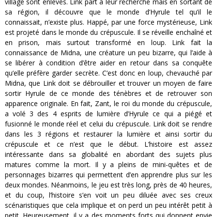
village sont enlevés. Link part à leur recherche mais en sortant de
sa région, il découvre que le monde d’Hyrule tel qu’il le
connaissait, n’existe plus. Happé, par une force mystérieuse, Link
est projeté dans le monde du crépuscule. Il se réveille enchaîné et
en prison, mais surtout transformé en loup. Link fait la
connaissance de Midna, une créature un peu bizarre, qui l’aide à
se libérer à condition d’être aider en retour dans sa conquête
qu’elle préfère garder secrète. C’est donc en loup, chevauché par
Midna, que Link doit se débrouiller et trouver un moyen de faire
sortir Hyrule de ce monde des ténèbres et de retrouver son
apparence originale. En fait, Zant, le roi du monde du crépuscule,
a volé 3 des 4 esprits de lumière d’Hyrule ce qui a piégé et
fusionné le monde réel et celui du crépuscule. Link doit se rendre
dans les 3 régions et restaurer la lumière et ainsi sortir du
crépuscule et ce n’est que le début. L’histoire est assez
intéressante dans sa globalité en abordant des sujets plus
matures comme la mort. Il y a pleins de mini-quêtes et de
personnages bizarres qui permettent d’en apprendre plus sur les
deux mondes. Néanmoins, le jeu est très long, près de 40 heures,
et du coup, l’histoire s’en voit un peu diluée avec ses creux
scénaristiques que cela implique et on perd un peu intérêt petit à
petit. Heureusement, il y a des moments forts qui donnent envie