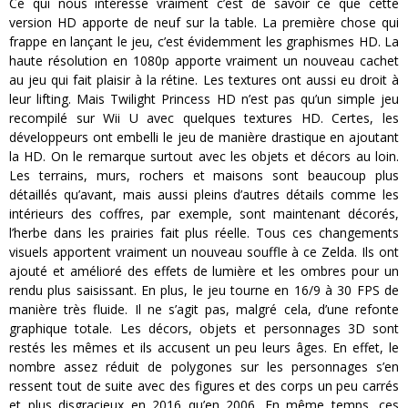
Ce qui nous intéresse vraiment c’est de savoir ce que cette
version HD apporte de neuf sur la table. La première chose qui
frappe en lançant le jeu, c’est évidemment les graphismes HD. La
haute résolution en 1080p apporte vraiment un nouveau cachet
au jeu qui fait plaisir à la rétine. Les textures ont aussi eu droit à
leur lifting. Mais Twilight Princess HD n’est pas qu’un simple jeu
recompilé sur Wii U avec quelques textures HD. Certes, les
développeurs ont embelli le jeu de manière drastique en ajoutant
la HD. On le remarque surtout avec les objets et décors au loin.
Les terrains, murs, rochers et maisons sont beaucoup plus
détaillés qu’avant, mais aussi pleins d’autres détails comme les
intérieurs des coffres, par exemple, sont maintenant décorés,
l’herbe dans les prairies fait plus réelle. Tous ces changements
visuels apportent vraiment un nouveau souffle à ce Zelda. Ils ont
ajouté et amélioré des effets de lumière et les ombres pour un
rendu plus saisissant. En plus, le jeu tourne en 16/9 à 30 FPS de
manière très fluide. Il ne s’agit pas, malgré cela, d’une refonte
graphique totale. Les décors, objets et personnages 3D sont
restés les mêmes et ils accusent un peu leurs âges. En effet, le
nombre assez réduit de polygones sur les personnages s’en
ressent tout de suite avec des figures et des corps un peu carrés
et plus disgracieux en 2016 qu’en 2006. En même temps, ces