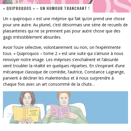
« QUIPROQUOS » – UN HUMOUR TRANCHANT !
« MOFUSAND / Parler Japonais » – Des Expressions Pratiques !
Un « quiproquo » est une méprise qui fait qu’on prend une chose
« Dr Wertham / L’homme qui étudia les tueurs en série » - Un Métier à Risque !
pour une autre. Au pluriel, c’est désormais une série de recueils de
plaisanteries qui ne se prennent pas pour autre chose que des
Assassin's Creed Black Flag Resynced
gags irrésistiblement absurdes.
« Le Vent dand les Saules » - Une Belle Histoire !
Avoir l’ouïe sélective, volontairement ou non, on l’expérimente
tous. « Quiproquos – tome 2 » est une suite qui s’amuse à nous
« Damn Them All » - Un duo de Choc !
renvoyer notre image. Les méprises s’enchaînent et l’absurde
vient troubler la réalité en quelques réparties. En s’inspirant d’une
Yoshi and the mysterious book
mécanique classique de comédie, l’autrice, Constance Lagrange,
parvient à décliner les malentendus et à nous surprendre à
chaque fois avec un art consommé de la chute…