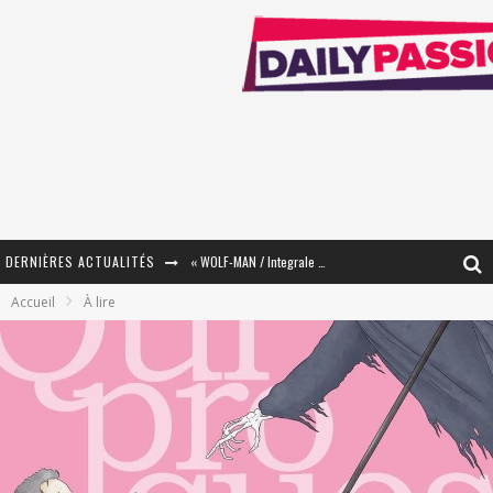
DERNIÈRES ACTUALITÉS
« WOLF-MAN / Integrale Tomes 1 et 2 » - Cruelle Vengeance !
Accueil
À lire
« The Broken Ring / This Mariage Will Fail Anyway » (Tome 2) – Préparer sa vengeance…
« Mon Village Révolté » - Combattre un Projet !
« Le Béton et le Bambou / Propositions pour Mayotte et le Monde. » - Améliorations !
Star Fox
PsyRiver 2026 : la magie revient sur les rives de l’Aar