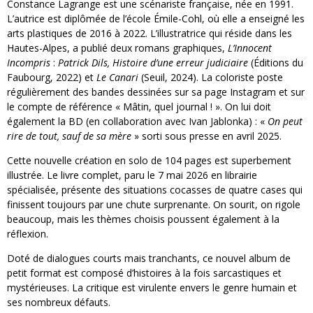
Constance Lagrange est une scénariste française, née en 1991.
L’autrice est diplômée de l’école Émile-Cohl, où elle a enseigné les
arts plastiques de 2016 à 2022. L’illustratrice qui réside dans les
Hautes-Alpes, a publié deux romans graphiques,
L’Innocent
Incompris
:
Patrick Dils, Histoire d’une erreur judiciaire
(Éditions du
Faubourg, 2022) et
Le Canari
(Seuil, 2024). La coloriste poste
régulièrement des bandes dessinées sur sa page Instagram et sur
le compte de référence « Mâtin, quel journal ! ». On lui doit
également la BD (en collaboration avec Ivan Jablonka) : «
On peut
rire de tout, sauf de sa mère
» sorti sous presse en avril 2025.
Cette nouvelle création en solo de 104 pages est superbement
illustrée. Le livre complet, paru le 7 mai 2026 en librairie
spécialisée, présente des situations cocasses de quatre cases qui
finissent toujours par une chute surprenante. On sourit, on rigole
beaucoup, mais les thèmes choisis poussent également à la
réflexion.
Doté de dialogues courts mais tranchants, ce nouvel album de
petit format est composé d’histoires à la fois sarcastiques et
mystérieuses. La critique est virulente envers le genre humain et
ses nombreux défauts.