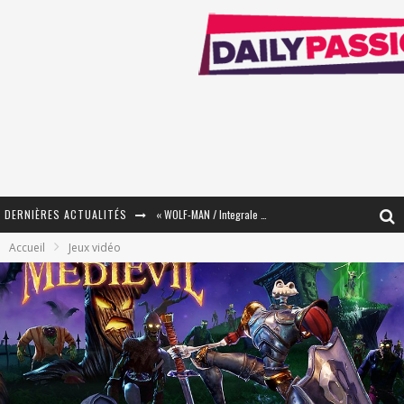
« WOLF-MAN / Integrale Tomes 1 et 2 » - Cruelle Vengeance !
DERNIÈRES ACTUALITÉS
« The Broken Ring / This Mariage Will Fail Anyway » (Tome 2) – Préparer sa vengeance…
Accueil
Jeux vidéo
« Mon Village Révolté » - Combattre un Projet !
« Le Béton et le Bambou / Propositions pour Mayotte et le Monde. » - Améliorations !
Star Fox
PsyRiver 2026 : la magie revient sur les rives de l’Aar
« MOFUSAND / Parler Japonais » – Des Expressions Pratiques !