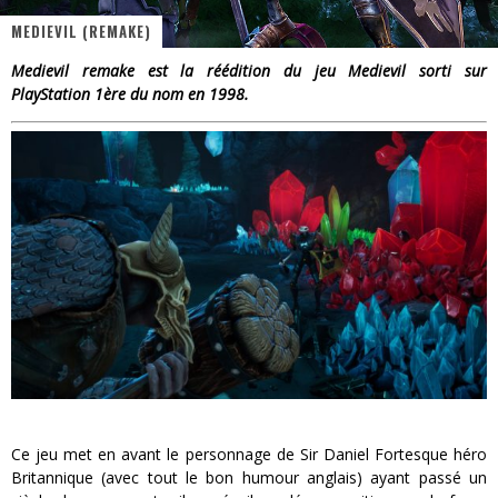
MEDIEVIL (REMAKE)
« Dr Wertham / L’homme qui étudia les tueurs en série » - Un Métier à Risque !
Medievil remake est la réédition du jeu Medievil sorti sur
Assassin's Creed Black Flag Resynced
PlayStation 1ère du nom en 1998.
« Le Vent dand les Saules » - Une Belle Histoire !
« Damn Them All » - Un duo de Choc !
Yoshi and the mysterious book
Ce jeu met en avant le personnage de Sir Daniel Fortesque héro
Britannique (avec tout le bon humour anglais) ayant passé un