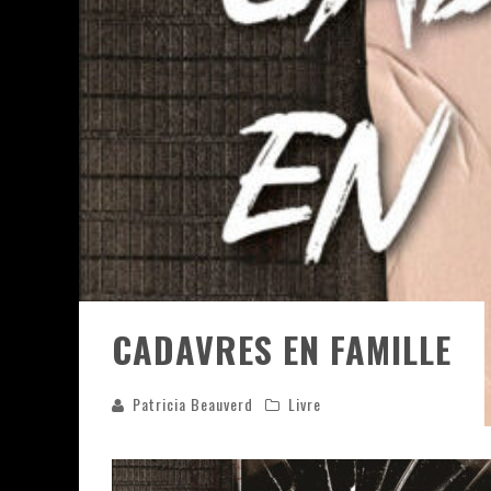
ASSASSIN'S CREED BLACK FLAG 
« LE VENT DAND LES SAULES » 
« DAMN THEM ALL » - UN DUO 
YOSHI AND THE MYSTERIOUS 
CADAVRES EN FAMILLE
Patricia Beauverd
Livre