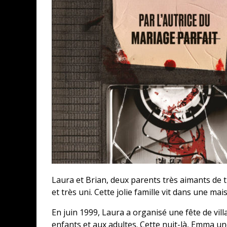
Laura et Brian, deux parents très aimants de
et très uni. Cette jolie famille vit dans une ma
En juin 1999, Laura a organisé une fête de villa
enfants et aux adultes. Cette nuit-là, Emma un