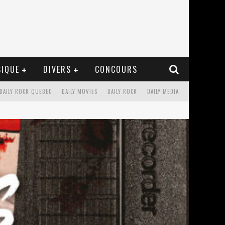
IQUE
DIVERS
CONCOURS
DAILY ROCK QUEBEC
DAILY MOVIES
DAILY ROCK
DAILY MEDIA