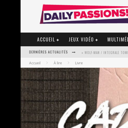
ACCUEIL
JEUX VIDÉO
MULTIMÉ
DERNIÈRES ACTUALITÉS
« WOLF-MAN / INTEGRALE TOME
Accueil
À lire
Livre
« MON VILLAGE RÉVOLTÉ » - 
STAR FOX
PSYRIVER 2026 : LA MAGIE REV
« MOFUSAND / PARLER JAPONAI