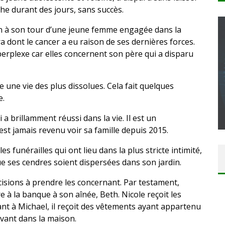
che durant des jours, sans succès.
man à son tour d’une jeune femme engagée dans la
a dont le cancer a eu raison de ses dernières forces.
perplexe car elles concernent son père qui a disparu
CONCOURS : CALENDRIER DE L’AVENT – UNE
COPIE DU JEU « GRID, ULTIMATE EDITION »
 une vie des plus dissolues. Cela fait quelques
e.
SUR XBOX ONE OU PS4
Daily Passions
i a brillamment réussi dans la vie. Il est un
n’est jamais revenu voir sa famille depuis 2015.
s funérailles qui ont lieu dans la plus stricte intimité,
 ses cendres soient dispersées dans son jardin.
décisions à prendre les concernant. Par testament,
e à la banque à son aînée, Beth. Nicole reçoit les
ant à Michael, il reçoit des vêtements ayant appartenu
uvant dans la maison.