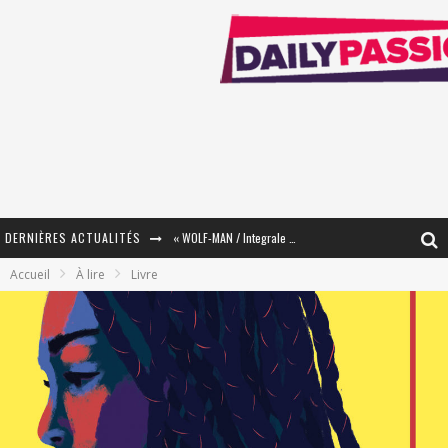
DERNIÈRES ACTUALITÉS
« WOLF-MAN / Integrale Tomes 1 et 2 » - Cruelle Vengeance !
Accueil
À lire
Livre
« The Broken Ring / This Mariage Will Fail Anyway » (Tome 2) – Préparer sa vengeance…
« Mon Village Révolté » - Combattre un Projet !
« Le Béton et le Bambou / Propositions pour Mayotte et le Monde. » - Améliorations !
Star Fox
PsyRiver 2026 : la magie revient sur les rives de l’Aar