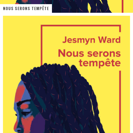
NOUS SERONS TEMPÊTE
« MOFUSAND / Parler Japonais » – Des Expressions Pratiques !
« Dr Wertham / L’homme qui étudia les tueurs en série » - Un Métier à Risque !
Assassin's Creed Black Flag Resynced
« Le Vent dand les Saules » - Une Belle Histoire !
« Damn Them All » - Un duo de Choc !
Yoshi and the mysterious book