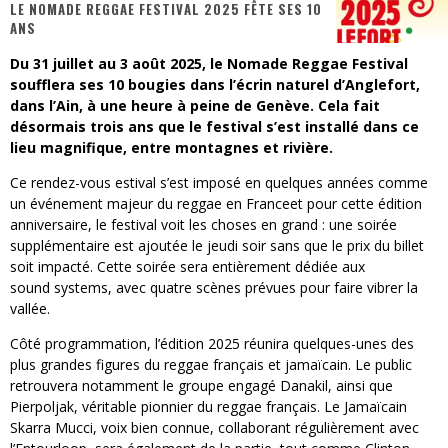
LE NOMADE REGGAE FESTIVAL 2025 FÊTE SES 10
« MOFUSAND / Parler Japonais » – Des Expressions Pratiques !
ANS
« Dr Wertham / L’homme qui étudia les tueurs en série » - Un Métier à Risque !
Du 31 juillet au 3 août 2025, le Nomade Reggae Festival
soufflera ses 10 bougies dans l’écrin naturel d’Anglefort,
Assassin's Creed Black Flag Resynced
dans l’Ain, à une heure à peine de Genève. Cela fait
désormais trois ans que le festival s’est installé dans ce
« Le Vent dand les Saules » - Une Belle Histoire !
lieu magnifique, entre montagnes et rivière.
« Damn Them All » - Un duo de Choc !
Ce rendez-vous estival s’est imposé en quelques années comme
un événement majeur du reggae en Franceet pour cette édition
Yoshi and the mysterious book
anniversaire, le festival voit les choses en grand : une soirée
supplémentaire est ajoutée le jeudi soir sans que le prix du billet
soit impacté. Cette soirée sera entièrement dédiée aux
sound systems, avec quatre scènes prévues pour faire vibrer la
vallée.
Côté programmation, l’édition 2025 réunira quelques-unes des
plus grandes figures du reggae français et jamaïcain. Le public
retrouvera notamment le groupe engagé Danakil, ainsi que
Pierpoljak, véritable pionnier du reggae français. Le Jamaïcain
Skarra Mucci, voix bien connue, collaborant régulièrement avec