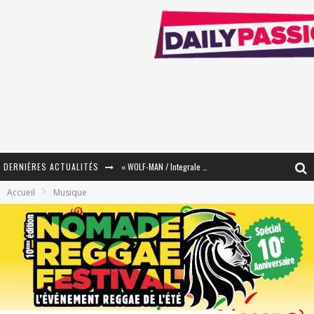
« WOLF-MAN / Integrale Tomes 1 et 2 » - Cruelle Vengeance !
DERNIÈRES ACTUALITÉS
« The Broken Ring / This Mariage Will Fail Anyway » (Tome 2) – Préparer sa vengeance…
Accueil
Musique
« Mon Village Révolté » - Combattre un Projet !
« Le Béton et le Bambou / Propositions pour Mayotte et le Monde. » - Améliorations !
Star Fox
PsyRiver 2026 : la magie revient sur les rives de l’Aar