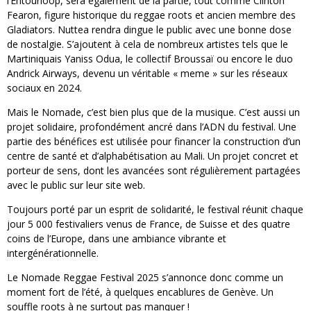
l’Entourloop, sera également de la partie, tout comme Clinton
Fearon, figure historique du reggae roots et ancien membre des
Gladiators. Nuttea rendra dingue le public avec une bonne dose
de nostalgie. S’ajoutent à cela de nombreux artistes tels que le
Martiniquais Yaniss Odua, le collectif Broussaï ou encore le duo
Andrick Airways, devenu un véritable « meme » sur les réseaux
sociaux en 2024.
Mais le Nomade, c’est bien plus que de la musique. C’est aussi un
projet solidaire, profondément ancré dans l’ADN du festival. Une
partie des bénéfices est utilisée pour financer la construction d’un
centre de santé et d’alphabétisation au Mali. Un projet concret et
porteur de sens, dont les avancées sont régulièrement partagées
avec le public sur leur site web.
Toujours porté par un esprit de solidarité, le festival réunit chaque
jour 5 000 festivaliers venus de France, de Suisse et des quatre
coins de l’Europe, dans une ambiance vibrante et
intergénérationnelle.
Le Nomade Reggae Festival 2025 s’annonce donc comme un
moment fort de l’été, à quelques encablures de Genève. Un
souffle roots à ne surtout pas manquer !