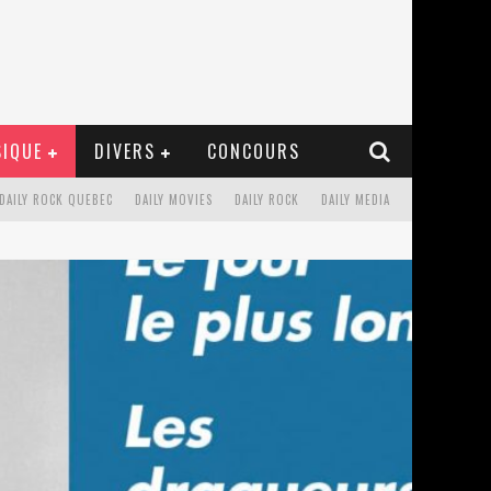
IQUE
DIVERS
CONCOURS
DAILY ROCK QUEBEC
DAILY MOVIES
DAILY ROCK
DAILY MEDIA