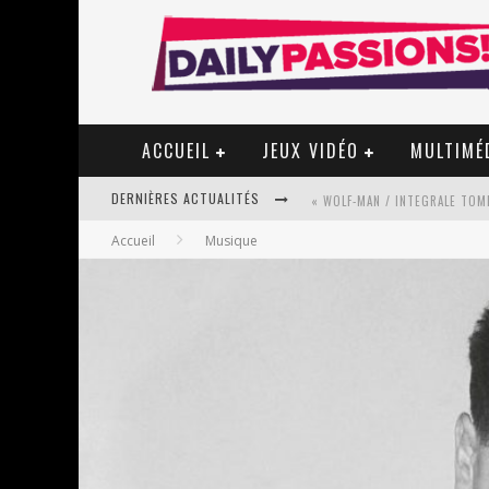
ACCUEIL
JEUX VIDÉO
MULTIMÉ
DERNIÈRES ACTUALITÉS
« WOLF-MAN / INTEGRALE TOME
Accueil
Musique
« MON VILLAGE RÉVOLTÉ » - 
STAR FOX
PSYRIVER 2026 : LA MAGIE REV
« MOFUSAND / PARLER JAPONAI