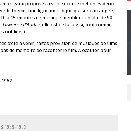
es morceaux proposés à votre écoute met en évidence
ver le thème, une ligne mélodique qui sera arrangée,
 10 à 15 minutes de musique meublent un film de 90
de
Lawrence d’Arabie
, elle est de lui aussi, tout comme
s oubliée !).
CONCOURS : CALENDRIER DE L’AVENT – UNE
s d’été à venir, faites provision de musiques de films
COPIE DU JEU « GRID, ULTIMATE EDITION »
t pas de mémoire de raconter le film. A écouter pour
SUR XBOX ONE OU PS4
Daily Passions
9-1962
MS 1959-1962