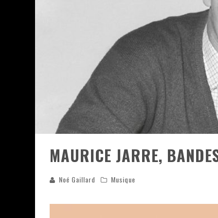
ASSASSIN'S CREED BLACK FLAG 
« LE VENT DAND LES SAULES » 
« DAMN THEM ALL » - UN DUO 
YOSHI AND THE MYSTERIOUS 
MAURICE JARRE, BANDES
Noé Gaillard
Musique