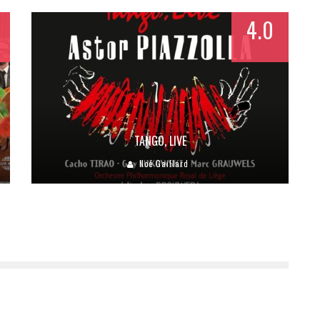
4.0
TANGO, LIVE
Noé Gaillard