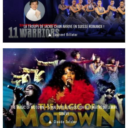
LA TROUPE DE JACKIE CHAN ARRIVE EN SUISSE ROMANDE !
Laurent Billeter
THE MAGIC OF MOTOWN – 5 MAI 2018 À 15H OU 20H AU THÉÂTRE DU LÉMAN,
GENÈVE
Claude Talaber