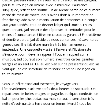
Ceux-ci passent tantôt à travers l’écran, tantôt se désagrègent
par le feu tout ça en rythme avec la musique. L’audience,
subjuguée, retient son souffle. En deuxième partie de ce numéro
mené de main de maître, nous avons droit à un moment de
franche rigolade avec la manipulation de personnes. Un couple
aux yeux bandés tente de deviner l’objet qu’il touche. En les
questionnant, Jad recueille des réponses et certitudes pour le
moins déconcertantes ! Rires en cascades garantis ! En troisième
et dernière partie, Jad décide de nous conter ses mésaventures
genevoises. Il le fait d’une manière très bien amenée et
inattendue. Une casquette vissée à l’envers et l’illusionniste
s’évapore pour… devenir rappeur ! Tout en rappant sur la
musique, Jad poursuit son numéro avec trois cartes géantes
vierges et un seul as. Le jeu est bien sûr de préssentir où est l’as.
Sauf que Jad est l’infortuné de l’histoire et prend une leçon en
toute humilité.
Sous un délire d’applaudissements, le voyage vers
l’émerveillement s’achève après deux heures de spectacle. On
repart avec de belles images en pagaille, quelques confettis, un
ballon pour les plus audacieux mais surtout la sensation très
nette d’avoir quitté la terre pour un temps. Merci à tous les