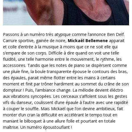
Passons à un numéro très atypique comme l’annonce Ben Delf.
Carrure sportive, gainée de noire,
Mickaël Bellemene
apparait
et colle d’entrée à la musique à moins que ce ne soit elle qui
s’empare de son corps. Difficile à dire quand on voit une telle
fluidité, une telle harmonie entre le mouvement, le rythme, les
accessoires. Tandis que les notes de piano se dispèrsent comme
une pluie fine, la boule transparente épouse le contours des bras,
des épaules, parait même flotter entre les mains à certains
moment et finit par trôner hardiment au sommet du crâne de son
dompteur ! Puis, l’ambiance change. La mélodie devient éléctro
aux vibrations syncopées. Les cerceaux s’affolent sous les gestes
vifs du danseur, coulissent d’une épaule à l’autre avec une rapidité
à couper le souffle. Mais Mickaël que l’on devine ambitieux, fait
monter d’un cran la difficulté en accélérant le tempo tout en
maniant le bilboquet à une allure folle et pourtant en totale
maîtrise. Un numéro époustouflant !