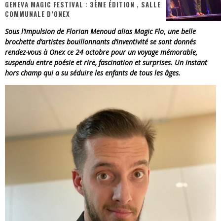
GENEVA MAGIC FESTIVAL : 3ÈME ÉDITION , SALLE
COMMUNALE D’ONEX
Assassin's Creed Black Flag Resynced
Sous l’impulsion de Florian Menoud alias Magic Flo
,
un
e belle
« Le Vent dand les Saules » - Une Belle Histoire !
brochette d’artistes bouillonnants d’inventivité se sont donnés
rendez-vous à Onex ce 24 octobre pour un voyage mémorable,
« Damn Them All » - Un duo de Choc !
suspendu entre poésie et rire, fascination et surprises.
Un instant
hors champ qui a su séduire les enfants de tous les âges.
« Love is a Boxing Ring (Tomes 1 & 2) » – Un Passé Trouble !
« WOLF-MAN / Integrale Tomes 1 et 2 » - Cruelle Vengeance !
« The Broken Ring / This Mariage Will Fail Anyway » (Tome 2) – Préparer sa vengeance…