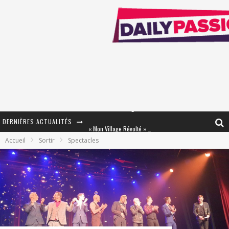
DERNIÈRES ACTUALITÉS
« Mon Village Révolté » - Combattre un Projet !
Accueil
Sortir
Spectacles
« Le Béton et le Bambou / Propositions pour Mayotte et le Monde. » - Améliorations !
Star Fox
PsyRiver 2026 : la magie revient sur les rives de l’Aar
« MOFUSAND / Parler Japonais » – Des Expressions Pratiques !
« Dr Wertham / L’homme qui étudia les tueurs en série » - Un Métier à Risque !