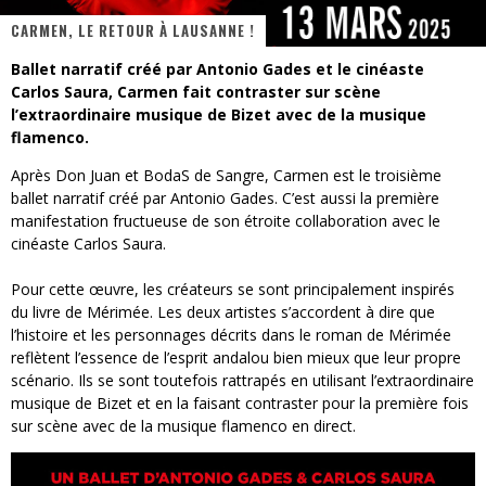
CARMEN, LE RETOUR À LAUSANNE !
« MOFUSAND / Parler Japonais » – Des Expressions Pratiques !
Ballet narratif créé par Antonio Gades et le cinéaste
« Dr Wertham / L’homme qui étudia les tueurs en série » - Un Métier à Risque !
Carlos Saura, Carmen fait contraster sur scène
l’extraordinaire musique de Bizet avec de la musique
Assassin's Creed Black Flag Resynced
flamenco.
« Le Vent dand les Saules » - Une Belle Histoire !
Après Don Juan et BodaS de Sangre, Carmen est le troisième
ballet narratif créé par Antonio Gades. C’est aussi la première
« Damn Them All » - Un duo de Choc !
manifestation fructueuse de son étroite collaboration avec le
cinéaste Carlos Saura.
Yoshi and the mysterious book
Pour cette œuvre, les créateurs se sont principalement inspirés
du livre de Mérimée. Les deux artistes s’accordent à dire que
l’histoire et les personnages décrits dans le roman de Mérimée
reflètent l’essence de l’esprit andalou bien mieux que leur propre
scénario. Ils se sont toutefois rattrapés en utilisant l’extraordinaire
musique de Bizet et en la faisant contraster pour la première fois
sur scène avec de la musique flamenco en direct.