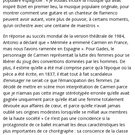
populaire espagnole : « Je voulais inclure la musique qui avait
inspiré Bizet en premier lieu, la musique populaire originale, pour
montrer comment une guitare et un chanteur de flamenco
peuvent avoir autant, voire plus de pouvoir, à certains moments,
qu’un orchestre avec une centaine de maestros ».
En réponse au succès mondial de la version théâtrale de 1984,
Antonio a déclaré que « Mérimée a emmené Carmen en France,
mais nous l’avons ramenée en Espagne ». Pour Gades, le
personnage de Carmen représentait la lutte des femmes pour se
libérer du joug des conventions dominées par les hommes. De
plus, il estime qu’elle a été mal comprise parce qu’à l’époque où la
pièce a été écrite, en 1837, il était tout à fait scandaleux
d’envisager ne serait-ce que l’émancipation des femmes. J’ai
décidé de mettre en scène mon interprétation de Carmen parce
que je n’aimais pas cette image stéréotypée erronée qu’elle avait
gagnée uniquement parce qu’elle était une femme totalement
dévouée aux affaires de cœur, et parce qu’elle n’avait jamais
oublié ses origines modestes lorsqu’elle se mêlait aux membres
de la haute société » Ce n’est pas une coïncidence si la
protagoniste de ce ballet incarnait les deux caractéristiques les
plus importantes de ce chorégraphe : sa conscience de la classe