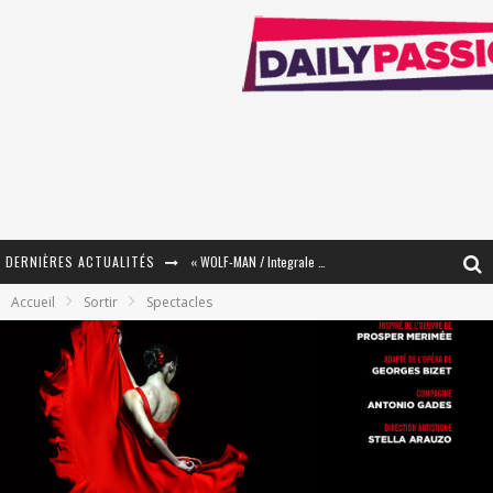
DERNIÈRES ACTUALITÉS
« WOLF-MAN / Integrale Tomes 1 et 2 » - Cruelle Vengeance !
Accueil
Sortir
Spectacles
« The Broken Ring / This Mariage Will Fail Anyway » (Tome 2) – Préparer sa vengeance…
« Mon Village Révolté » - Combattre un Projet !
« Le Béton et le Bambou / Propositions pour Mayotte et le Monde. » - Améliorations !
Star Fox
PsyRiver 2026 : la magie revient sur les rives de l’Aar