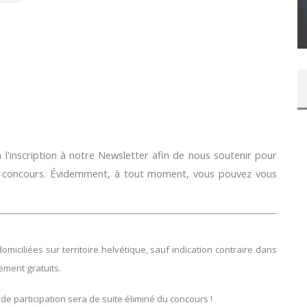
SUR XBOX ONE OU PS4
Daily Passions
l'inscription à notre Newsletter afin de nous soutenir pour
e concours. Évidemment, à tout moment, vous pouvez vous
ciliées sur territoire helvétique, sauf indication contraire dans
lement gratuits.
 de participation sera de suite éliminé du concours !