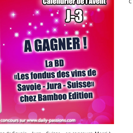
C
RESYNCED
- UNE BELLE HISTOIRE !
DE CHOC !
ES 1 & 2) » – UN PASSÉ TROUBLE !
S 1 ET 2 » - CRUELLE VENGEANCE !