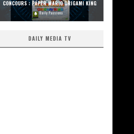
CONCOURS : PAPER MARIO ORIGAMI KING
CONC
Daily Passions
DAILY MEDIA TV