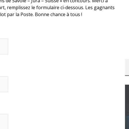
s de Savoie – Jura – Suisse » en concours. Merci à
rt, remplissez le formulaire ci-dessous. Les gagnants
lot par la Poste. Bonne chance à tous !
CONCOURS : CALENDRIER DE L’AVENT – UNE
COPIE DU JEU « GRID, ULTIMATE EDITION »