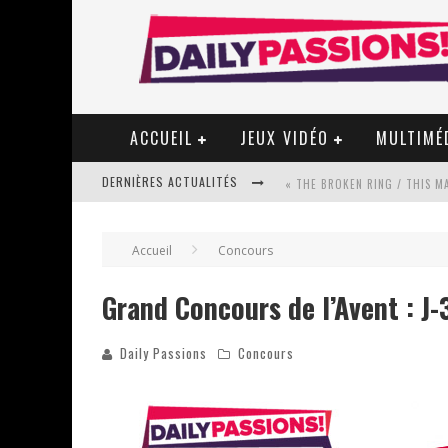
ACCUEIL
JEUX VIDÉO
MULTIMÉ
DERNIÈRES ACTUALITÉS
« MON VILLAGE RÉVOLTÉ » - 
Accueil
Concours
Grand Concours de l’Avent : J-
STAR FOX
Daily Passions
Concours
PSYRIVER 2026 : LA MAGIE REV
« MOFUSAND / PARLER JAPONAI