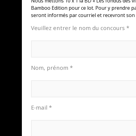
Nous mettons 10 x 1 la BD « Les fondus des vin
Bamboo Edition pour ce lot. Pour y prendre pa
seront informés par courriel et recevront son 
Veuillez entrer le nom du concours *
Nom, prénom *
E-mail *