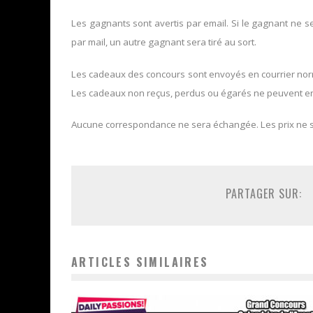
Les gagnants sont avertis par email. Si le gagnant ne 
par mail, un autre gagnant sera tiré au sort.
Les cadeaux des concours sont envoyés en courrier norma
Les cadeaux non reçus, perdus ou égarés ne peuvent en
Aucune correspondance ne sera échangée. Les prix ne 
PARTAGER SUR:
ARTICLES SIMILAIRES