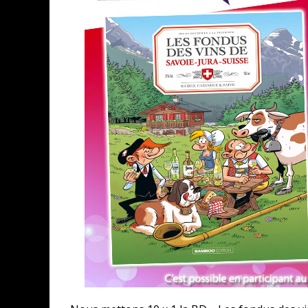
ASSASSIN'S CREED BLACK FLAG 
« LE VENT DAND LES SAULES » 
« DAMN THEM ALL » - UN DUO 
« LOVE IS A BOXING RING (TOM
« WOLF-MAN / INTEGRALE TOME