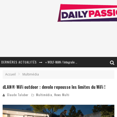
DERNIÈRES ACTUALITÉS
« WOLF-MAN / Integrale Tomes 1 et 2 » - Cruelle Vengeance !
« The Broken Ring / This Mariage Will Fail Anyway » (Tome 2) – Préparer sa vengeance…
Accueil
Multimédia
« Mon Village Révolté » - Combattre un Projet !
dLAN® WiFi outdoor : devolo repousse les limites du WiFi !
« Le Béton et le Bambou / Propositions pour Mayotte et le Monde. » - Améliorations !
Claude Talaber
Multimédia
,
News Multi
Star Fox
PsyRiver 2026 : la magie revient sur les rives de l’Aar