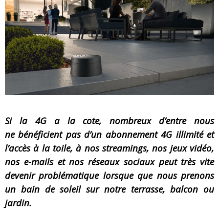
« MOFUSAND / Parler Japonais » – Des Expressions Pratiques !
« Dr Wertham / L’homme qui étudia les tueurs en série » - Un Métier à Risque !
Assassin's Creed Black Flag Resynced
« Le Vent dand les Saules » - Une Belle Histoire !
« Damn Them All » - Un duo de Choc !
Yoshi and the mysterious book
Si la 4G a la cote, nombreux d’entre nous
ne bénéficient pas d’un abonnement 4G illimité et
l’accès à la toile, à nos streamings, nos jeux vidéo,
nos e-mails et nos réseaux sociaux peut très vite
devenir problématique lorsque que nous prenons
un bain de soleil sur notre terrasse, balcon ou
jardin.