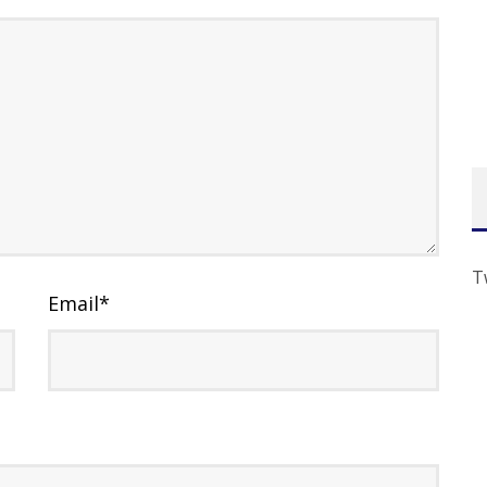
T
Email
*