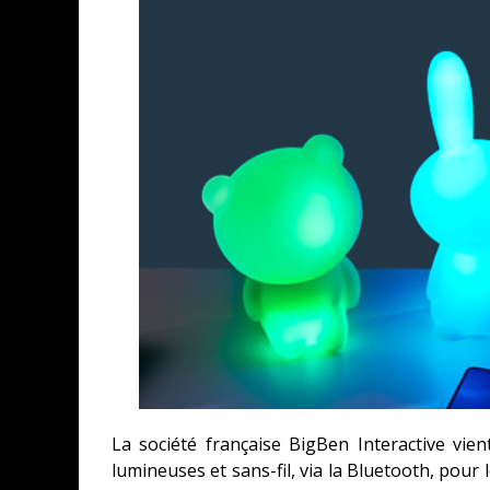
« MOFUSAND / PARLER JAPONAI
ASSASSIN'S CREED BLACK FLAG 
« LE VENT DAND LES SAULES » 
SPLATOON RAIDERS
La société française BigBen Interactive vien
lumineuses et sans-fil, via la Bluetooth, pour