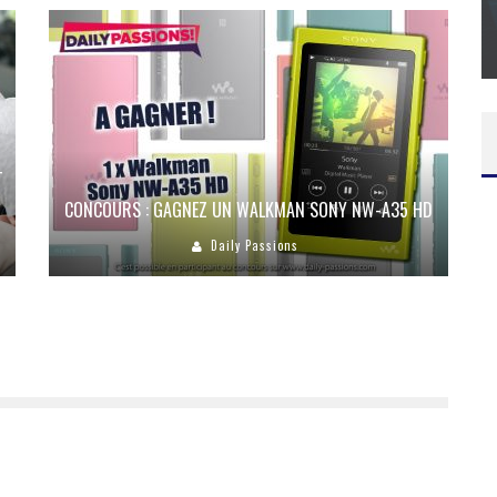
SUR XBOX ONE OU PS4
Daily Passions
T
CONCOURS : GAGNEZ UN WALKMAN SONY NW-A35 HD
Daily Passions