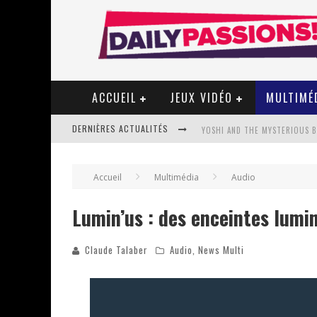
ACCUEIL
JEUX VIDÉO
MULTIMÉ
DERNIÈRES ACTUALITÉS
YOSHI AND THE MYSTERIOUS 
« WOLF-MAN / INTEGRALE TOME
Accueil
Multimédia
Audio
Lumin’us : des enceintes lumin
« MON VILLAGE RÉVOLTÉ » - 
Claude Talaber
Audio
,
News Multi
STAR FOX
PSYRIVER 2026 : LA MAGIE REV