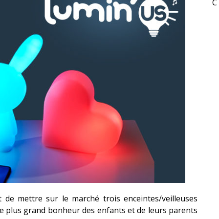
C
S » – DES EXPRESSIONS PRATIQUES !
«
DR WERTHAM / L’HOMME QUI ÉTUDIA LES TUEURS EN SÉRIE » - UN MÉTIER À RISQUE !
RESYNCED
- UNE BELLE HISTOIRE !
t de mettre sur le marché trois enceintes/veilleuses
 le plus grand bonheur des enfants et de leurs parents