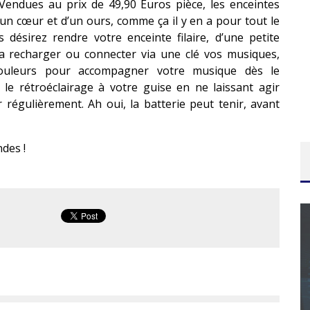
Vendues au prix de 49,90 Euros pièce, les enceintes
’un cœur et d’un ours, comme ça il y en a pour tout le
désirez rendre votre enceinte filaire, d’une petite
a recharger ou connecter via une clé vos musiques,
couleurs pour accompagner votre musique dès le
 le rétroéclairage à votre guise en ne laissant agir
 régulièrement. Ah oui, la batterie peut tenir, avant
ndes !
CONCOURS : CALENDRIER DE L’AVENT – UNE
COPIE DU JEU « GRID, ULTIMATE EDITION »