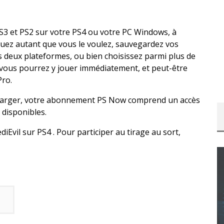
S3 et PS2 sur votre PS4 ou votre PC Windows, à
ouez autant que vous le voulez, sauvegardez vos
s deux plateformes, ou bien choisissez parmi plus de
: vous pourrez y jouer immédiatement, et peut-être
Pro.
charger, votre abonnement PS Now comprend un accès
 disponibles.
Evil sur PS4 . Pour participer au tirage au sort,
CONCOURS : CALENDRIER DE L’AVENT – UNE
COPIE DU JEU « GRID, ULTIMATE EDITION »