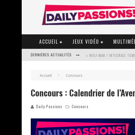
ACCUEIL
JEUX VIDÉO
MULTIMÉ
DERNIÈRES ACTUALITÉS
« WOLF-MAN / INTEGRALE TOME
Accueil
Concours
« MON VILLAGE RÉVOLTÉ » - 
Concours : Calendrier de l’Ave
Daily Passions
Concours
STAR FOX
PSYRIVER 2026 : LA MAGIE REV
« MOFUSAND / PARLER JAPONAI