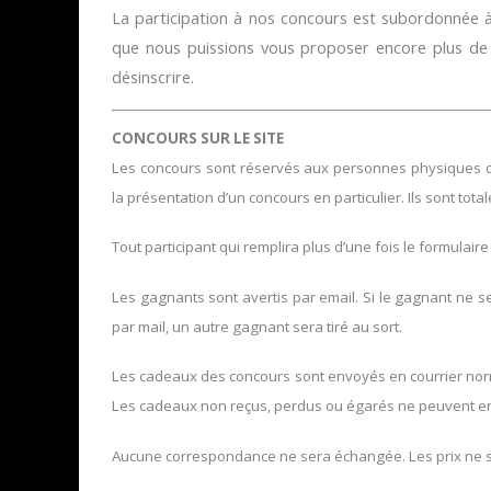
La participation à nos concours est subordonnée à 
que nous puissions vous proposer encore plus d
désinscrire.
CONCOURS SUR LE SITE
Les concours sont réservés aux personnes physiques domi
la présentation d’un concours en particulier. Ils sont tota
Tout participant qui remplira plus d’une fois le formulaire
Les gagnants sont avertis par email. Si le gagnant ne 
par mail, un autre gagnant sera tiré au sort.
Les cadeaux des concours sont envoyés en courrier norma
Les cadeaux non reçus, perdus ou égarés ne peuvent en
Aucune correspondance ne sera échangée. Les prix ne 