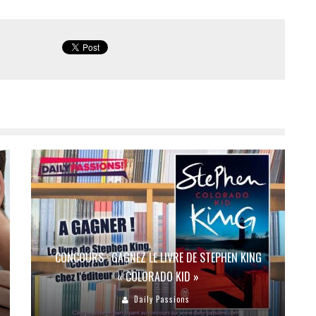
CONCOURS : GAGNEZ LE LIVRE DE STEPHEN KING
« COLORADO KID »
Daily Passions