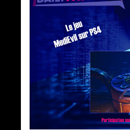
ASSASSIN'S CREED BLACK FLAG 
« LE VENT DAND LES SAULES » 
« DAMN THEM ALL » - UN DUO 
YOSHI AND THE MYSTERIOUS 