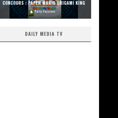
CONCOURS : PAPER MARIO ORIGAMI KING
CONC
Daily Passions
DAILY MEDIA TV