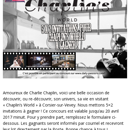
« MOFUSAND / Parler Japonais » – Des Expressions Pratiques !
« Dr Wertham / L’homme qui étudia les tueurs en série » - Un Métier à Risque !
Assassin's Creed Black Flag Resynced
« Le Vent dand les Saules » - Une Belle Histoire !
« Damn Them All » - Un duo de Choc !
Yoshi and the mysterious book
Amoureux de Charlie Chaplin, voici une belle occasion de
découvrir, ou re-découvrir, son univers, sa vie en visitant
« Chaplin’s World » à Corsier-sur-Vevey. Nous mettons 5×2
invitations à gagner ! Ce concours est valable jusqu’au 20 avril
2017 minuit. Pour y prendre part, remplissez le formulaire ci-
dessous. Les gagnants seront informés par courriel et recevront
leur lot directement par la Poste. Bonne chance à tous !