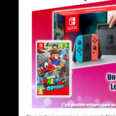
ASSASSIN'S CREED BLACK FLAG 
« LE VENT DAND LES SAULES » 
« DAMN THEM ALL » - UN DUO 
YOSHI AND THE MYSTERIOUS 