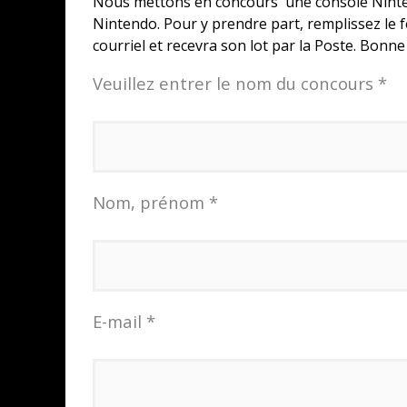
Nous mettons en concours une console Nintend
Nintendo. Pour y prendre part, remplissez le 
courriel et recevra son lot par la Poste. Bonne
Veuillez entrer le nom du concours *
Nom, prénom *
E-mail *