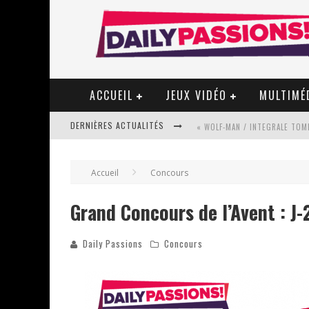
ACCUEIL
JEUX VIDÉO
MULTIMÉ
DERNIÈRES ACTUALITÉS
« WOLF-MAN / INTEGRALE TOME
Accueil
Concours
« MON VILLAGE RÉVOLTÉ » - 
Grand Concours de l’Avent : J-
Daily Passions
Concours
STAR FOX
PSYRIVER 2026 : LA MAGIE REV
« MOFUSAND / PARLER JAPONAI