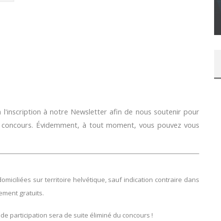
SUR XBOX ONE OU PS4
Daily Passions
l'inscription à notre Newsletter afin de nous soutenir pour
e concours. Évidemment, à tout moment, vous pouvez vous
ciliées sur territoire helvétique, sauf indication contraire dans
lement gratuits.
 de participation sera de suite éliminé du concours !