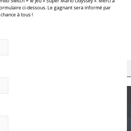
o Switch + le jeu « Super Mario Odyssey ». Merci à
formulaire ci-dessous. Le gagnant sera informé par
 chance à tous !
CONCOURS : CALENDRIER DE L’AVENT – UNE
COPIE DU JEU « GRID, ULTIMATE EDITION »