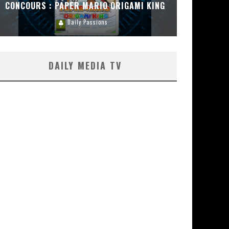
CONCOURS : PAPER MARIO ORIGAMI KING
CONC
Daily Passions
DAILY MEDIA TV