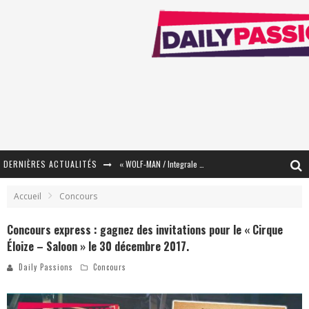
DERNIÈRES ACTUALITÉS
« WOLF-MAN / Integrale Tomes 1 et 2 » - Cruelle Vengeance !
« The Broken Ring / This Mariage Will Fail Anyway » (Tome 2) – Préparer sa vengeance…
Accueil
Concours
« Mon Village Révolté » - Combattre un Projet !
Concours express : gagnez des invitations pour le « Cirque
Éloize – Saloon » le 30 décembre 2017.
« Le Béton et le Bambou / Propositions pour Mayotte et le Monde. » - Améliorations !
Daily Passions
Concours
Star Fox
PsyRiver 2026 : la magie revient sur les rives de l’Aar