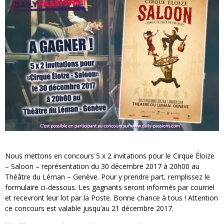
« MOFUSAND / Parler Japonais » – Des Expressions Pratiques !
« Dr Wertham / L’homme qui étudia les tueurs en série » - Un Métier à Risque !
Assassin's Creed Black Flag Resynced
« Le Vent dand les Saules » - Une Belle Histoire !
« Damn Them All » - Un duo de Choc !
Yoshi and the mysterious book
Nous mettons en concours 5 x 2 invitations pour le Cirque Éloize
– Saloon – représentation du 30 décembre 2017 à 20h00 au
Théâtre du Léman – Genève. Pour y prendre part, remplissez le
formulaire ci-dessous. Les gagnants seront informés par courriel
et recevront leur lot par la Poste. Bonne chance à tous ! Attention
ce concours est valable jusqu’au 21 décembre 2017.