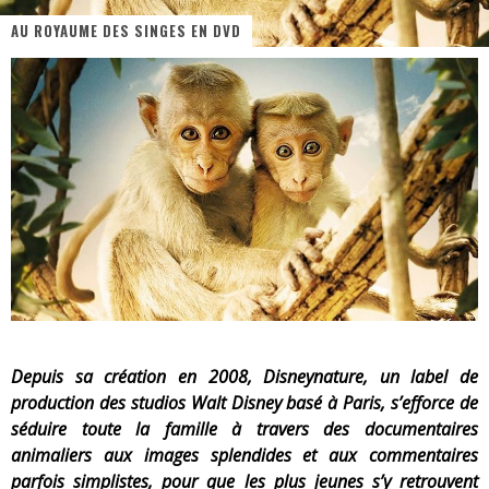
AU ROYAUME DES SINGES EN DVD
« MOFUSAND / Parler Japonais » – Des Expressions Pratiques !
« Dr Wertham / L’homme qui étudia les tueurs en série » - Un Métier à Risque !
Assassin's Creed Black Flag Resynced
« Le Vent dand les Saules » - Une Belle Histoire !
« Damn Them All » - Un duo de Choc !
Yoshi and the mysterious book
Depuis sa création en 2008, Disneynature, un label de
production des studios Walt Disney basé à Paris, s’efforce de
séduire toute la famille à travers des documentaires
animaliers aux images splendides et aux commentaires
parfois simplistes, pour que les plus jeunes s’y retrouvent