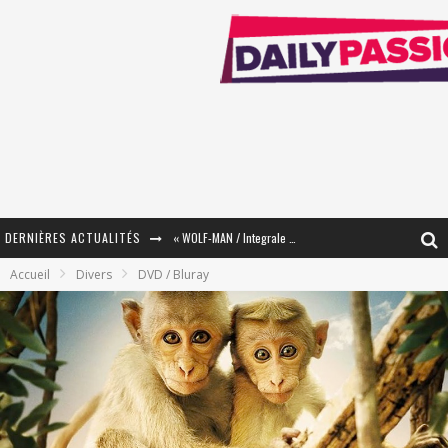
« WOLF-MAN / Integrale Tomes 1 et 2 » - Cruelle Vengeance !
DERNIÈRES ACTUALITÉS
Accueil
Divers
DVD / Bluray
« The Broken Ring / This Mariage Will Fail Anyway » (Tome 2) – Préparer sa vengeance…
« Mon Village Révolté » - Combattre un Projet !
« Le Béton et le Bambou / Propositions pour Mayotte et le Monde. » - Améliorations !
Star Fox
PsyRiver 2026 : la magie revient sur les rives de l’Aar