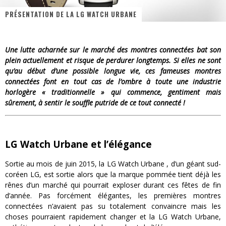
PRÉSENTATION DE LA LG WATCH URBANE
« MOFUSAND / Parler Japonais » – Des Expressions Pratiques !
« Dr Wertham / L’homme qui étudia les tueurs en série » - Un Métier à Risque !
Une lutte acharnée sur le marché des montres connectées bat son
Assassin's Creed Black Flag Resynced
plein actuellement et risque de perdurer longtemps. Si elles ne sont
qu’au début d’une possible longue vie, ces fameuses montres
« Le Vent dand les Saules » - Une Belle Histoire !
connectées font en tout cas de l’ombre à toute une industrie
horlogère « traditionnelle » qui commence, gentiment mais
« Damn Them All » - Un duo de Choc !
sûrement, à sentir le souffle putride de ce tout connecté !
Yoshi and the mysterious book
LG Watch Urbane et l’élégance
Sortie au mois de juin 2015, la LG Watch Urbane , d’un géant sud-
coréen LG, est sortie alors que la marque pommée tient déjà les
rênes d’un marché qui pourrait exploser durant ces fêtes de fin
d’année. Pas forcément élégantes, les premières montres
connectées n’avaient pas su totalement convaincre mais les
choses pourraient rapidement changer et la LG Watch Urbane,