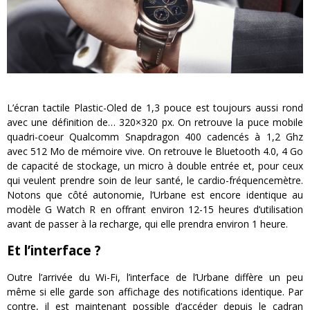
L’écran tactile Plastic-Oled de 1,3 pouce est toujours aussi rond
avec une définition de… 320×320 px. On retrouve la puce mobile
quadri-coeur Qualcomm Snapdragon 400 cadencés à 1,2 Ghz
avec 512 Mo de mémoire vive. On retrouve le Bluetooth 4.0, 4 Go
de capacité de stockage, un micro à double entrée et, pour ceux
qui veulent prendre soin de leur santé, le cardio-fréquencemètre.
Notons que côté autonomie, l’Urbane est encore identique au
modèle G Watch R en offrant environ 12-15 heures d’utilisation
avant de passer à la recharge, qui elle prendra environ 1 heure.
Et l’interface ?
Outre l’arrivée du Wi-Fi, l’interface de l’Urbane diffère un peu
même si elle garde son affichage des notifications identique. Par
contre, il est maintenant possible d’accéder depuis le cadran