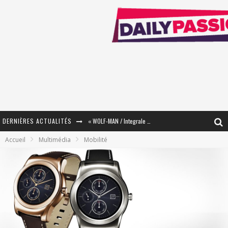
DERNIÈRES ACTUALITÉS
« WOLF-MAN / Integrale Tomes 1 et 2 » - Cruelle Vengeance !
Accueil
Multimédia
Mobilité
« The Broken Ring / This Mariage Will Fail Anyway » (Tome 2) – Préparer sa vengeance…
« Mon Village Révolté » - Combattre un Projet !
« Le Béton et le Bambou / Propositions pour Mayotte et le Monde. » - Améliorations !
Star Fox
PsyRiver 2026 : la magie revient sur les rives de l’Aar