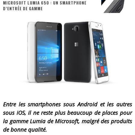
MICROSOFT LUMIA 650 : UN SMARTPHONE
D’ENTRÉE DE GAMME
« MOFUSAND / Parler Japonais » – Des Expressions Pratiques !
« Dr Wertham / L’homme qui étudia les tueurs en série » - Un Métier à Risque !
Assassin's Creed Black Flag Resynced
« Le Vent dand les Saules » - Une Belle Histoire !
« Damn Them All » - Un duo de Choc !
Yoshi and the mysterious book
Entre les smartphones sous Android et les autres
sous iOS, il ne reste plus beaucoup de places pour
la gamme Lumia de Microsoft, malgré des produits
de bonne qualité.