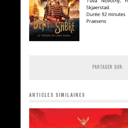
Tuva
Novotny
,
F
Skjaerstad
.
Durée
:
92 minutes
Praesens
PARTAGER SUR:
ARTICLES SIMILAIRES