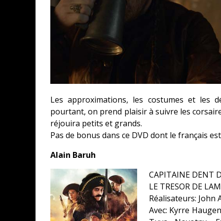
Les approximations, les costumes et les d
pourtant, on prend plaisir à suivre les corsai
réjouira petits et grands.
Pas de bonus dans ce DVD dont le français est
Alain Baruh
CAPITAINE DENT 
LE
TRESOR
DE LAM
Réalisateurs
:
John 
Avec
:
Kyrre
Hauge