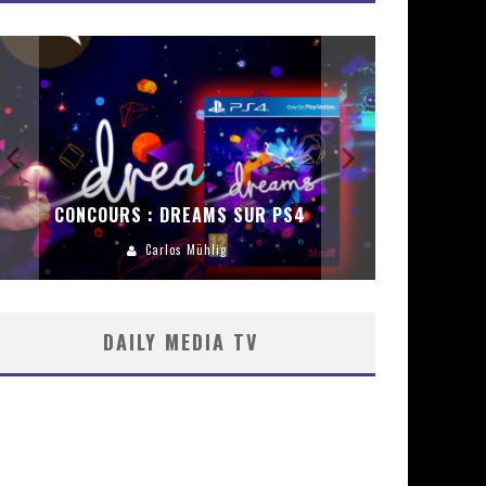
CONCOURS :
ENCEINT
CONCOURS : DREAMS SUR PS4
Carlos Mühlig
DAILY MEDIA TV