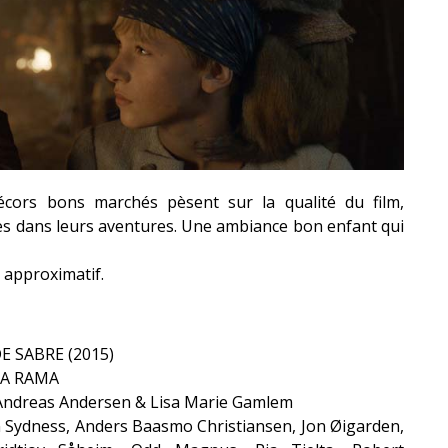
écors bons marchés pèsent sur la qualité du film,
res dans leurs aventures.
Une ambiance
bon
enfant qui
 approximatif.
DE SABRE
(2015)
A RAMA
Andreas Andersen &
Lisa
Marie
Gamlem
n
Sydness
, Anders
Baasmo
Christiansen
, Jon
Øigarden
,