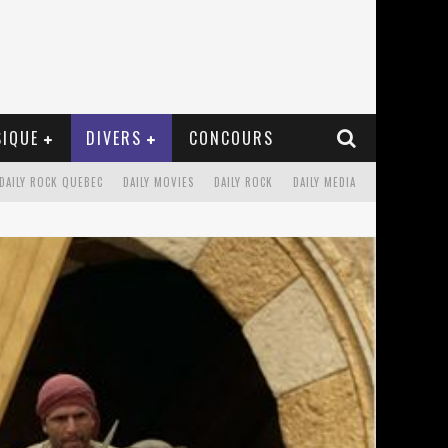
IQUE
DIVERS
CONCOURS
DAILY ROCK QUEBEC
DAILY MOVIES
DAILY ROCK
DAILY MEDIA