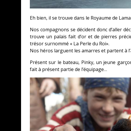
Eh bien, il se trouve dans le Royaume de Lama 
Nos compagnons se décident donc d’aller déc
trouve un palais fait d’or et de pierres préci
CONCOURS : CALENDRIER DE L’AVEN
trésor surnommé « La Perle du
Roi
»
.
COPIE DU JEU « GRID, ULTIMATE ED
Nos héros larguent les amarres et partent à l
SUR XBOX ONE OU PS4
Présent sur le bateau,
Pinky
, un jeune garç
Daily Passions
fait à présent partie de l’équipage…