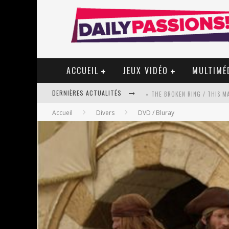
ACCUEIL
JEUX VIDÉO
MULTIMÉ
DERNIÈRES ACTUALITÉS
« MON VILLAGE RÉVOLTÉ » - 
Accueil
Divers
DVD / Bluray
STAR FOX
PSYRIVER 2026 : LA MAGIE REV
« MOFUSAND / PARLER JAPONAI
ASSASSIN'S CREED BLACK FLAG 