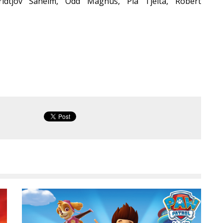
ridtjov
Såheim
,
Odd
Magnus, Pia
Tjelta
, Robert