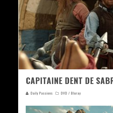
« LE VENT DAND LES SAULES » 
« DAMN THEM ALL » - UN DUO 
YOSHI AND THE MYSTERIOUS 
« WOLF-MAN / INTEGRALE TOME
CAPITAINE DENT DE SAB
Daily Passions
DVD / Bluray