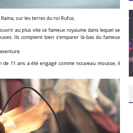
Rama, sur les terres du roi Rufus.
ouvrir au plus vite ce fameux royaume dans lequel se
euses.
Ils comptent bien s’emparer là-bas du fameux
T – UNE
ITION »
’aventure.
CONCOURS : PAPER MARIO ORIGAMI KING
on de 11 ans a été engagé comme nouveau mousse, il
Daily Passions