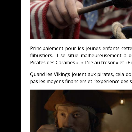
Principalement pour les jeunes enfants cette p
flibustiers.
Il se situe malheureusement à d
Pirates des Caraïbes », « L’île au trésor » et «P
Quand les Vikings jouent aux pirates, cela d
pas les moyens financiers et l’expérience des s