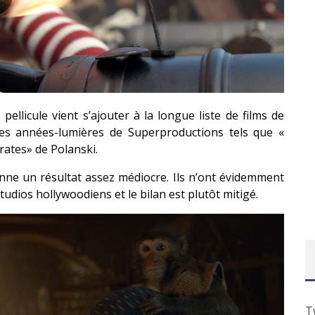
ellicule vient s’ajouter à la longue liste de films de
es années-lumières de Superproductions
tels
que «
irates» de Polanski.
onne un résultat assez médiocre.
Ils n’ont évidemment
tudios hollywoodiens et le bilan est plutôt mitigé.
T