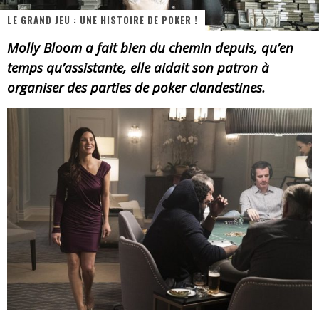
LE GRAND JEU : UNE HISTOIRE DE POKER !
« MOFUSAND / Parler Japonais » – Des Expressions Pratiques !
Molly Bloom a fait bien du chemin depuis, qu’en
« Dr Wertham / L’homme qui étudia les tueurs en série » - Un Métier à Risque !
temps qu’assistante, elle aidait son patron à
Assassin's Creed Black Flag Resynced
organiser des parties de poker clandestines.
« Le Vent dand les Saules » - Une Belle Histoire !
« Damn Them All » - Un duo de Choc !
Yoshi and the mysterious book