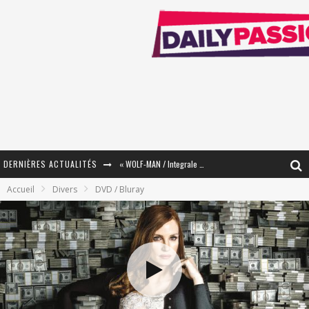
DERNIÈRES ACTUALITÉS
« WOLF-MAN / Integrale Tomes 1 et 2 » - Cruelle Vengeance !
Accueil
Divers
DVD / Bluray
« The Broken Ring / This Mariage Will Fail Anyway » (Tome 2) – Préparer sa vengeance…
« Mon Village Révolté » - Combattre un Projet !
« Le Béton et le Bambou / Propositions pour Mayotte et le Monde. » - Améliorations !
Star Fox
PsyRiver 2026 : la magie revient sur les rives de l’Aar