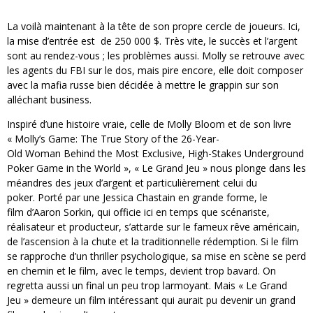
La voilà maintenant à la tête de son propre cercle de joueurs. Ici,
la mise d’entrée est de 250 000 $. Très vite, le succès et l’argent
sont au rendez-vous ; les problèmes aussi. Molly se retrouve avec
les agents du FBI sur le dos, mais pire encore, elle doit composer
avec la mafia russe bien décidée à mettre le grappin sur son
alléchant business.
Inspiré d’une histoire vraie, celle de Molly Bloom et de son livre
« Molly’s Game: The True Story of the 26-Year-
Old Woman Behind the Most Exclusive, High-Stakes Underground
Poker Game in the World », « Le Grand Jeu » nous plonge dans les
méandres des jeux d’argent et particulièrement celui du
poker. Porté par une Jessica Chastain en grande forme, le
film d’Aaron Sorkin, qui officie ici en temps que scénariste,
réalisateur et producteur, s’attarde sur le fameux rêve américain,
de l’ascension à la chute et la traditionnelle rédemption. Si le film
se rapproche d’un thriller psychologique, sa mise en scène se perd
en chemin et le film, avec le temps, devient trop bavard. On
regretta aussi un final un peu trop larmoyant. Mais « Le Grand
Jeu » demeure un film intéressant qui aurait pu devenir un grand