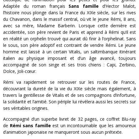
Adaptée du roman français
Sans famille
d’Hector Malot,
l’histoire nous plonge dans la France du XIXe siècle, sur les rives
du Chavanon, dans le massif central, où vit le jeune Rémi, 8 ans,
avec sa mère, Madame Barberin. Lorsque cette dernière est
accidentée, son père revient de Paris et apprend à Rémi qu’il est
en réalité un orphelin trouvé qui aurait dû finir à l’orphelinat. Sans
le sous, son père adoptif est contraint de vendre Rémi. Le jeune
homme est laissé à un certain Vitalis, un saltimbanque itinérant
italien au physique imposant et d’un âge avancé, toujours
accompagné de son singe et ses trois chiens : Capi, Zerbino,
Dolce, Joli-cœur.
Rémi va rapidement se retrouver sur les routes de France,
découvrant la dureté de la vie du XIXe siècle mais également, à
travers la gentillesse de Vitalis et de ses compagnons d’infortune,
la solidarité et l’amitié. Son périple lui révélera aussi les secrets sur
ses véritables origines.
Accompagné d’un superbe livret de 32 pages, ce coffret Blu-ray
de
Rémi sans famille
est un incontournable que les amoureux
d’animation japonaise ne manqueront sous aucun prétexte.