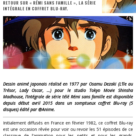
RETOUR SUR « RÉMI SANS FAMILLE », LA SÉRIE
INTÉGRALE EN COFFRET BLU-RAY.
« MOFUSAND / Parler Japonais » – Des Expressions Pratiques !
« Dr Wertham / L’homme qui étudia les tueurs en série » - Un Métier à Risque !
Assassin's Creed Black Flag Resynced
« Le Vent dand les Saules » - Une Belle Histoire !
« Damn Them All » - Un duo de Choc !
Yoshi and the mysterious book
Dessin animé japonais réalisé en 1977 par Osamu Dezaki (L’île au
Trésor, Lady Oscar, …) pour le studio Tokyo Movie Shinsha
Madhouse, l’intégrale de série télé Rémi sans famille est disponible
depuis début avril 2015 dans un somptueux coffret Blu-ray (5
disques) édité par @Anime.
Initialement diffusés en France en février 1982, ce coffret Blu-ray
est une occasion rêvée pour voir ou revoir les 51 épisodes de ce
classique de l’animation pour les petits et pour les grands.