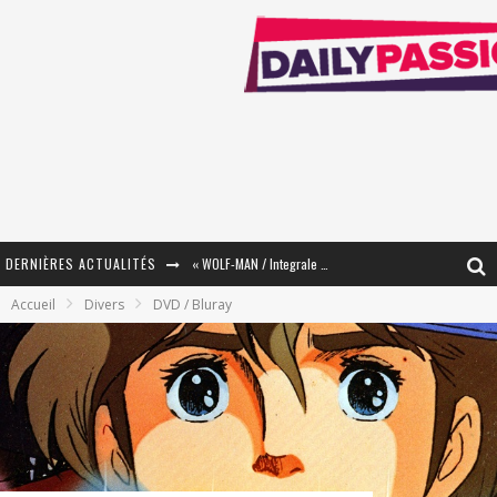
DERNIÈRES ACTUALITÉS
« WOLF-MAN / Integrale Tomes 1 et 2 » - Cruelle Vengeance !
Accueil
Divers
DVD / Bluray
« The Broken Ring / This Mariage Will Fail Anyway » (Tome 2) – Préparer sa vengeance…
« Mon Village Révolté » - Combattre un Projet !
« Le Béton et le Bambou / Propositions pour Mayotte et le Monde. » - Améliorations !
Star Fox
PsyRiver 2026 : la magie revient sur les rives de l’Aar