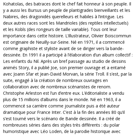
Kohatolas, des batraces dont le chef fait honneur à son peuple. Il
y a aussi les Bursus un peuple de plantigrades bienveillants et les
Nabires, des dragonidés querelleurs et habiles à l’intrigue. Les
deux autres races sont les Mandrioles (des reptiles intellectuels)
et les Kobls (des rongeurs de taille variable). Tous ont leur
importance dans cette histoire. L’illustrateur, Olivier Boiscommun
est originaire de Neuilly-sur-Seine. Né en 1971, il a commencé
comme graphiste et styliste avant de se diriger vers la bande-
dessinée. En 1991 il a participé à l’élaboration d’un album collectif :
Les enfants du Nil. Après un bref passage au studio de dessins
animés Story, il a publié Joe, son premier ouvrage et a entamé
avec Joann Sfar et Jean-David Morvan, la série Troll. Il s’est, par la
suite, engagé à la création de nombreux ouvrages en
collaboration avec de nombreux scénaristes de renom.
Christophe Arleston est l’un d’entre eux. L’éditorialiste a vendu
plus de 15 millions d’albums dans le monde. Né en 1963, il a
commencé sa carrière comme journaliste puis a été auteur
dramatique pour France Inter. C’est à la fin des années 80 qu’il
s’est tourné vers le scénario de Bande dessinée. Il a créé de
nombreuses séries dans des styles très différents : du polar
humoristique avec Léo Loden, de la parodie historique avec