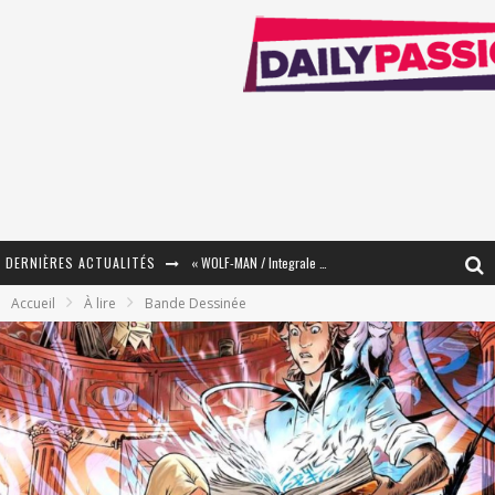
« WOLF-MAN / Integrale Tomes 1 et 2 » - Cruelle Vengeance !
DERNIÈRES ACTUALITÉS
« The Broken Ring / This Mariage Will Fail Anyway » (Tome 2) – Préparer sa vengeance…
Accueil
À lire
Bande Dessinée
« Mon Village Révolté » - Combattre un Projet !
« Le Béton et le Bambou / Propositions pour Mayotte et le Monde. » - Améliorations !
Star Fox
PsyRiver 2026 : la magie revient sur les rives de l’Aar