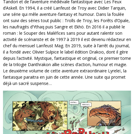
Tandori et de l’aventure médiévale fantastique avec Les Feux
d’Askell. En 1994, il a créé Lanfeust de Troy avec Didier Tarquin,
une série qui mêle aventure-fantasy et humour. Dans la foulée
ont suivi des séries tout public : Trolls de Troy, les Forêts d’Opale,
les naufragés d’Ythaq puis Sangre et Ekhö. En 2016 il a publié le
roman : le Souper des Maléfices sans pour autant ralentir son
activité de scénariste et de 1997 à 2019 il est devenu rédacteur en
chef du mensuel Lanfeust Mag. En 2019, suite à l’arrêt du journal,
il a fondé avec Olivier Sulpice le label édition Drakoo, dont il gère
depuis l’activité. Mystique, fantastique et original, ce premier tome
de la trilogie Danthrakon allie scènes d’action, humour et magie.
Le deuxième volume de cette aventure extraordinaire Lyreleï, la
fantasque paraitra en juin de cette année. Une suite qui promet
déjà un sacré suspense…