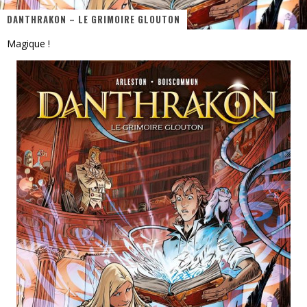
« MOFUSAND / Parler Japonais » – Des Expressions Pratiques !
DANTHRAKON – LE GRIMOIRE GLOUTON
« Dr Wertham / L’homme qui étudia les tueurs en série » - Un Métier à Risque !
Magique !
Assassin's Creed Black Flag Resynced
« Le Vent dand les Saules » - Une Belle Histoire !
« Damn Them All » - Un duo de Choc !
Yoshi and the mysterious book