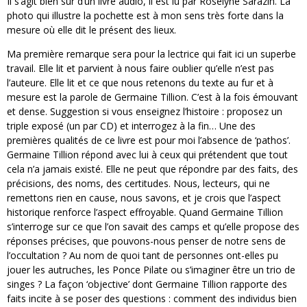
Il s’agit bien sûr d’un livre audio, il est lu par Roselyne Sarazin. La
photo qui illustre la pochette est à mon sens très forte dans la
mesure où elle dit le présent des lieux.
Ma première remarque sera pour la lectrice qui fait ici un superbe
travail. Elle lit et parvient à nous faire oublier qu’elle n’est pas
l’auteure. Elle lit et ce que nous retenons du texte au fur et à
mesure est la parole de Germaine Tillion. C’est à la fois émouvant
et dense. Suggestion si vous enseignez l’histoire : proposez un
triple exposé (un par CD) et interrogez à la fin… Une des
premières qualités de ce livre est pour moi l’absence de ‘pathos’.
Germaine Tillion répond avec lui à ceux qui prétendent que tout
cela n’a jamais existé. Elle ne peut que répondre par des faits, des
précisions, des noms, des certitudes. Nous, lecteurs, qui ne
remettons rien en cause, nous savons, et je crois que l’aspect
historique renforce l’aspect effroyable. Quand Germaine Tillion
s’interroge sur ce que l’on savait des camps et qu’elle propose des
réponses précises, que pouvons-nous penser de notre sens de
l’occultation ? Au nom de quoi tant de personnes ont-elles pu
jouer les autruches, les Ponce Pilate ou s’imaginer être un trio de
singes ? La façon ‘objective’ dont Germaine Tillion rapporte des
faits incite à se poser des questions : comment des individus bien