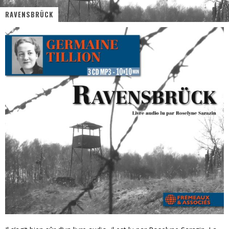
RAVENSBRÜCK
« MOFUSAND / Parler Japonais » – Des Expressions Pratiques !
« Dr Wertham / L’homme qui étudia les tueurs en série » - Un Métier à Risque !
Assassin's Creed Black Flag Resynced
« Le Vent dand les Saules » - Une Belle Histoire !
« Damn Them All » - Un duo de Choc !
Yoshi and the mysterious book