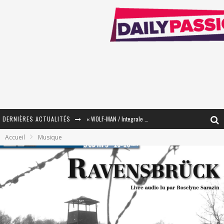
DERNIÈRES ACTUALITÉS
« WOLF-MAN / Integrale Tomes 1 et 2 » - Cruelle Vengeance !
Accueil
Musique
« The Broken Ring / This Mariage Will Fail Anyway » (Tome 2) – Préparer sa vengeance…
« Mon Village Révolté » - Combattre un Projet !
« Le Béton et le Bambou / Propositions pour Mayotte et le Monde. » - Améliorations !
Star Fox
PsyRiver 2026 : la magie revient sur les rives de l’Aar