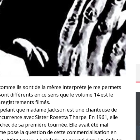
, comme ils sont de la même interprète je me permets
ont différents en ce sens que le volume 14 est le
nregistrements filmés.
appelant que madame Jackson est une chanteuse de
oncurrence avec Sister Rosetta Tharpe. En 1961, elle
chec de sa première tournée. Elle avait été mal
CONCOURS : CALENDRIER DE L’AVENT – UNE
e me pose la question de cette commercialisation en
COPIE DU JEU « GRID, ULTIMATE EDITION »
 le cinéma nous a habitués au gospel dans les églises