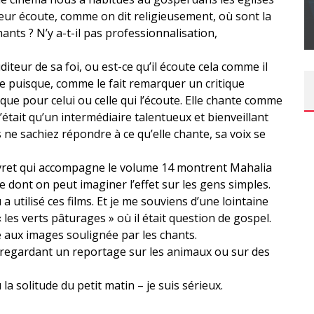
SUR XBOX ONE OU PS4
eur écoute, comme on dit religieusement, où sont la
Daily Passions
hants ? N’y a-t-il pas professionnalisation,
iteur de sa foi, ou est-ce qu’il écoute cela comme il
te puisque, comme le fait remarquer un critique
que pour celui ou celle qui l’écoute. Elle chante comme
n’était qu’un intermédiaire talentueux et bienveillant
ne sachiez répondre à ce qu’elle chante, sa voix se
livret qui accompagne le volume 14 montrent Mahalia
e dont on peut imaginer l’effet sur les gens simples.
 a utilisé ces films. Et je me souviens d’une lointaine
 les verts pâturages » où il était question de gospel.
 aux images soulignée par les chants.
 regardant un reportage sur les animaux ou sur des
a solitude du petit matin – je suis sérieux.