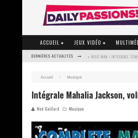
ACCUEIL
JEUX VIDÉO
MULTIMÉ
DERNIÈRES ACTUALITÉS
« WOLF-MAN / INTEGRALE TOME
Accueil
Musique
« MON VILLAGE RÉVOLTÉ » - 
Intégrale Mahalia Jackson, vo
Noé Gaillard
Musique
STAR FOX
PSYRIVER 2026 : LA MAGIE REV
« MOFUSAND / PARLER JAPONAI