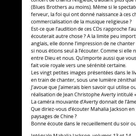
(Blues Brothers au moins). Même si le spectat
ferveur, la foi qui ont donné naissance à ces c
commercialisation de la musique religieuse ?
Est-ce que l’audition de ces CDs rapproche l’aud
écouterait autre chose ? A la limite peu impor
anglais, elle donne l’impression de ne chanter 
si nous étions seul à l’écouter. Comme si elle 
entre Dieu et nous. Qu’importe aussi que vous 
fait voie royale vers une sérénité certaine.
Les vingt petites images présentées dans le 
en train de chanter, sous une lumière zénithal
J’avoue que j’aimerais bien savoir qui utilise ou
réalisation de Jean Christophe Averty intitulé «
La caméra mouvante d’Averty donnait de l’âme
Que diriez-vous d’écouter Mahalia Jackson en
paysages de Chine ?
Bonne écoute dans le recueillement du soir ou l
Intégrale Mahalia Jackson, volumes 13 et 14