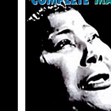
ASSASSIN'S CREED BLACK FLAG 
« LE VENT DAND LES SAULES » 
« DAMN THEM ALL » - UN DUO 
YOSHI AND THE MYSTERIOUS 