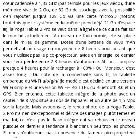
cœur cadencée à 1,33 GHz (pas terrible pour les jeux viédo), d’une
mémoire vive de 2 Go, de 32 Go de stockage avec la possibilité
d’en rajouter jusqu’à 128 Go via une carte microSD (notons
toutefois que le système en lui-même prend déjà 21 Go d’espace
!!!), la Yoga Tablet 2 Pro se veut dans la lignée de ce qui se fait sur
le marché actuellement. Au niveau de l’autonomie, elle se place
dans le milieu de gamme. Dotée d’une batterie de 9600 mAh
permettant un usage en moyenne de 8 heures pour autant que
vous n’utilisiez pas le pico-projecteur, avide en énergie, ce dernier
vous fera perdre entre 2-3 heures d’autonomie. Ah oui, comptez
presque 4 heures pour la recharger à 100% ! Oui Monsieur, c’est
assez long ! Du côté de la connectivité sans fil, la tablette
embarque du Wi-Fi a/b/g/n/ (le modèle est décliné en une version
Wi-Fi simple et une version Wi-Fi+ 4G LTE), du Bluetooth 4.0 et un
GPS. Bien entendu, cette tablette intègre de la photo avec un
capteur de 8 Mpx situé au dos de l’appareil et un autre de 1,5 Mpx
sur la façade. Mais avouons-le, le rendu photo de la Yoga Tablet
2 Pro n’a rien d’exceptionnel et délivre des images plutôt ternes et
ma foi, ce n’est pas le flash intégré qui va rehausser le niveau
puisque ce dernier a tendance à blanchir un peu trop les photos.
Et nous n’oublierons pas la présence du fameux pico-projecteur