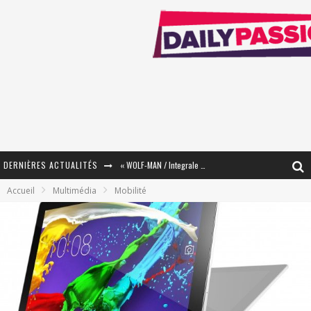
« WOLF-MAN / Integrale Tomes 1 et 2 » - Cruelle Vengeance !
DERNIÈRES ACTUALITÉS
« The Broken Ring / This Mariage Will Fail Anyway » (Tome 2) – Préparer sa vengeance…
Accueil
Multimédia
Mobilité
« Mon Village Révolté » - Combattre un Projet !
« Le Béton et le Bambou / Propositions pour Mayotte et le Monde. » - Améliorations !
Star Fox
PsyRiver 2026 : la magie revient sur les rives de l’Aar