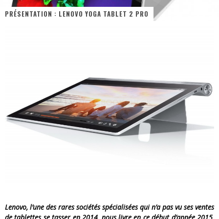
« MOFUSAND / Parler Japonais » – Des Expressions Pratiques !
PRÉSENTATION : LENOVO YOGA TABLET 2 PRO
« Dr Wertham / L’homme qui étudia les tueurs en série » - Un Métier à Risque !
Assassin's Creed Black Flag Resynced
« Le Vent dand les Saules » - Une Belle Histoire !
« Damn Them All » - Un duo de Choc !
Yoshi and the mysterious book
Lenovo, l’une des rares sociétés spécialisées qui n’a pas vu ses ventes
de tablettes se tasser en 2014, nous livre en ce début d’année 2015,