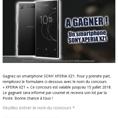
« MOFUSAND / Parler Japonais » – Des Expressions Pratiques !
« Dr Wertham / L’homme qui étudia les tueurs en série » - Un Métier à Risque !
Assassin's Creed Black Flag Resynced
« Le Vent dand les Saules » - Une Belle Histoire !
« Damn Them All » - Un duo de Choc !
Yoshi and the mysterious book
Gagnez un smartphone SONY XPERIA XZ1. Pour y prendre part,
remplissez le formulaire ci-dessous avec le nom du concours
« XPERIA XZ1 ». Ce concours est valable jusqu’au 15 juillet 2018.
Le gagnant sera informé par courriel et recevra son lot par la
Poste. Bonne chance à tous !
Veuillez entrer le nom du concours *