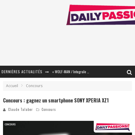
DERNIÈRES ACTUALITÉS
« WOLF-MAN / Integrale Tomes 1 et 2 » - Cruelle Vengeance !
« The Broken Ring / This Mariage Will Fail Anyway » (Tome 2) – Préparer sa vengeance…
Accueil
Concours
« Mon Village Révolté » - Combattre un Projet !
Concours : gagnez un smartphone SONY XPERIA XZ1
« Le Béton et le Bambou / Propositions pour Mayotte et le Monde. » - Améliorations !
Claude Talaber
Concours
Star Fox
PsyRiver 2026 : la magie revient sur les rives de l’Aar