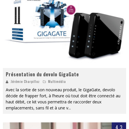
« MOFUSAND / Parler Japonais » – Des Expressions Pratiques !
« Dr Wertham / L’homme qui étudia les tueurs en série » - Un Métier à Risque !
Assassin's Creed Black Flag Resynced
« Le Vent dand les Saules » - Une Belle Histoire !
« Damn Them All » - Un duo de Choc !
Yoshi and the mysterious book
Présentation du devolo GigaGate
Jérémie Charpilloz
Multimédia
Avec la sortie de son nouveau produit, le GigaGate, devolo
décide de frapper fort, à l’heure où tout doit être connecté au
haut débit, ce kit vous permettra de raccorder deux
emplacements, sans fil et à une v
...
4.3