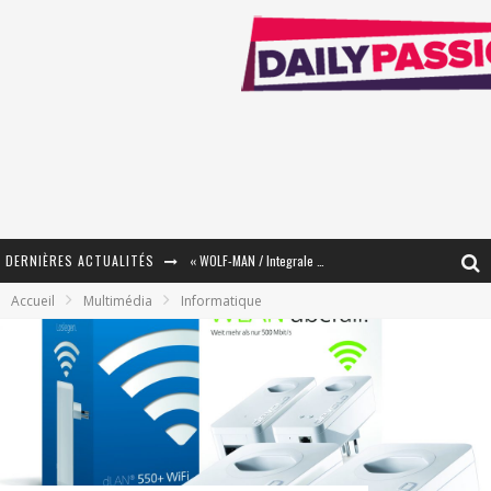
DERNIÈRES ACTUALITÉS
« WOLF-MAN / Integrale Tomes 1 et 2 » - Cruelle Vengeance !
Accueil
Multimédia
Informatique
« The Broken Ring / This Mariage Will Fail Anyway » (Tome 2) – Préparer sa vengeance…
« Mon Village Révolté » - Combattre un Projet !
« Le Béton et le Bambou / Propositions pour Mayotte et le Monde. » - Améliorations !
Star Fox
PsyRiver 2026 : la magie revient sur les rives de l’Aar