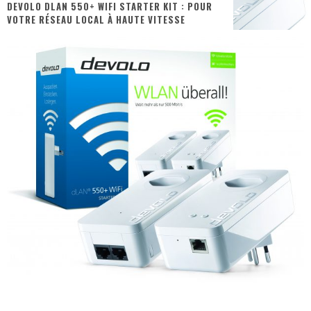
DEVOLO DLAN 550+ WIFI STARTER KIT : POUR
VOTRE RÉSEAU LOCAL À HAUTE VITESSE
« MOFUSAND / Parler Japonais » – Des Expressions Pratiques !
« Dr Wertham / L’homme qui étudia les tueurs en série » - Un Métier à Risque !
Assassin's Creed Black Flag Resynced
« Le Vent dand les Saules » - Une Belle Histoire !
« Damn Them All » - Un duo de Choc !
Yoshi and the mysterious book