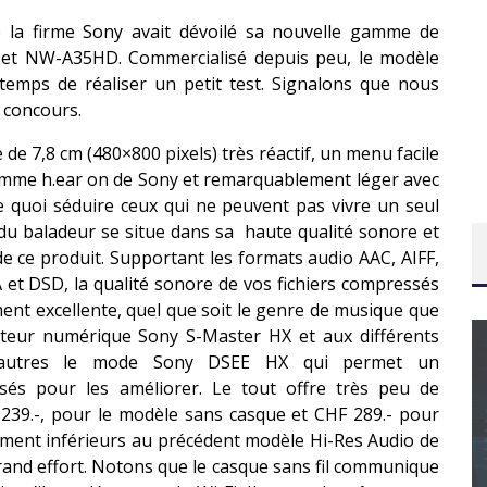
e la firme Sony avait dévoilé sa nouvelle gamme de
et NW-A35HD. Commercialisé depuis peu, le modèle
temps de réaliser un petit test. Signalons que nous
 concours.
de 7,8 cm (480×800 pixels) très réactif, un menu facile
gamme h.ear on de Sony et remarquablement léger avec
 quoi séduire ceux qui ne peuvent pas vivre un seul
e du baladeur se situe dans sa haute qualité sonore et
de ce produit. Supportant les formats audio AAC, AIFF,
et DSD, la qualité sonore de vos fichiers compressés
ent excellente, quel que soit le genre de musique que
ateur numérique Sony S-Master HX et aux différents
e autres le mode Sony DSEE HX qui permet un
ssés pour les améliorer. Le tout offre très peu de
 239.-, pour le modèle sans casque et CHF 289.- pour
CONCOURS : CALENDRIER DE L’AVENT – UNE
ttement inférieurs au précédent modèle Hi-Res Audio de
grand effort. Notons que le casque sans fil communique
COPIE DU JEU « GRID, ULTIMATE EDITION »