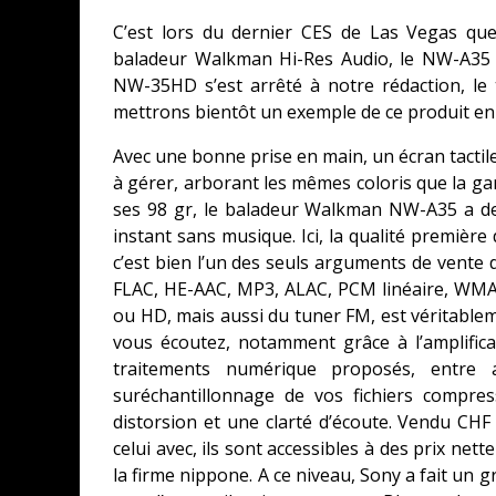
C’est lors du dernier CES de Las Vegas qu
baladeur Walkman Hi-Res Audio, le NW-A35 
NW-35HD s’est arrêté à notre rédaction, le 
mettrons bientôt un exemple de ce produit en
Avec une bonne prise en main, un écran tactile 
à gérer, arborant les mêmes coloris que la 
ses 98 gr, le baladeur Walkman NW-A35 a de
instant sans musique. Ici, la qualité premièr
c’est bien l’un des seuls arguments de vente 
FLAC, HE-AAC, MP3, ALAC, PCM linéaire, WMA 
ou HD, mais aussi du tuner FM, est véritablem
vous écoutez, notamment grâce à l’amplific
traitements numérique proposés, entr
suréchantillonnage de vos fichiers compre
distorsion et une clarté d’écoute. Vendu CHF
celui avec, ils sont accessibles à des prix ne
la firme nippone. A ce niveau, Sony a fait un 