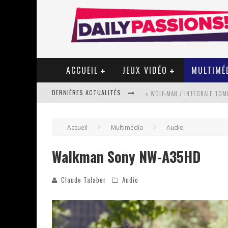
ACCUEIL
JEUX VIDÉO
MULTIMÉ
DERNIÈRES ACTUALITÉS
« WOLF-MAN / INTEGRALE TOME
Accueil
Multimédia
Audio
« MON VILLAGE RÉVOLTÉ » - 
Walkman Sony NW-A35HD
Claude Talaber
Audio
STAR FOX
PSYRIVER 2026 : LA MAGIE REV
« MOFUSAND / PARLER JAPONAI