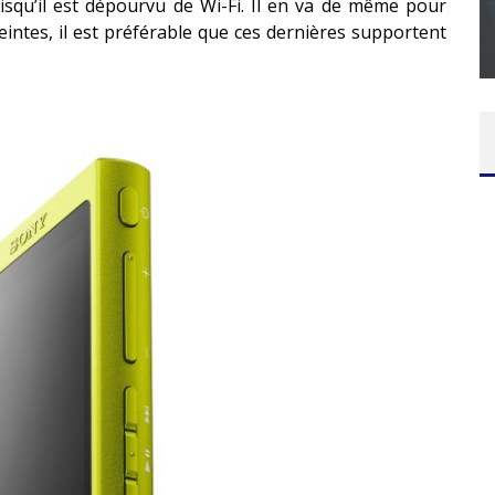
isqu’il est dépourvu de Wi-Fi. Il en va de même pour
SUR XBOX ONE OU PS4
intes, il est préférable que ces dernières supportent
Daily Passions