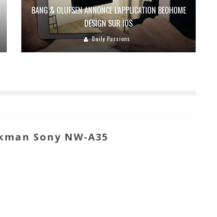
BANG & OLUFSEN ANNONCE L’APPLICATION BEOHOME
DESIGN SUR IOS
Daily Passions
lkman Sony NW-A35