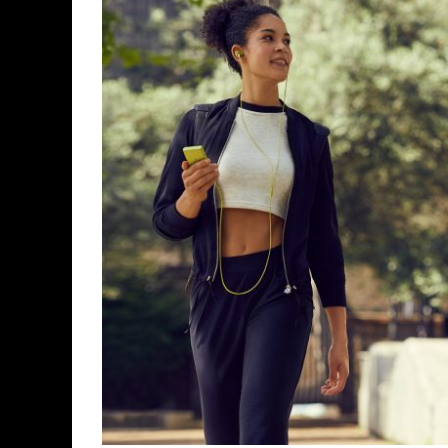
ASSASSIN'S CREED BLACK FLAG 
« LE VENT DAND LES SAULES » 
« DAMN THEM ALL » - UN DUO 
YOSHI AND THE MYSTERIOUS 