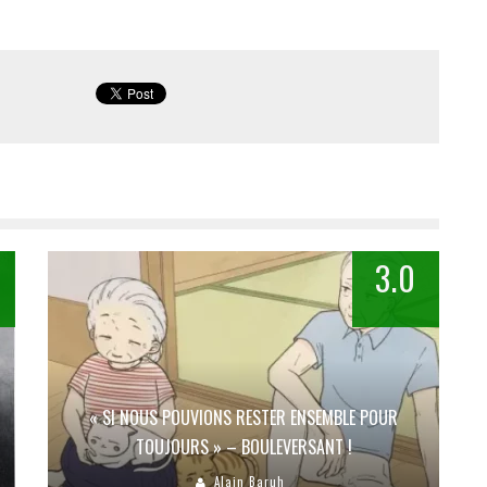
3.0
« SI NOUS POUVIONS RESTER ENSEMBLE POUR
TOUJOURS » – BOULEVERSANT !
Alain Baruh