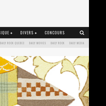
IQUE
DIVERS
CONCOURS
DAILY ROCK QUEBEC
DAILY MOVIES
DAILY ROCK
DAILY MEDIA