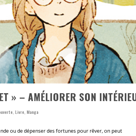
«
DR WERTHAM / L’HOMME QUI ÉTUDIA LES TUEURS EN SÉRIE » - UN MÉTIER À RISQUE !
RESYNCED
- UNE BELLE HISTOIRE !
DE CHOC !
BOOK
ET » – AMÉLIORER SON INTÉRIEU
ouverte
,
Livre
,
Manga
monde ou de dépenser des fortunes pour rêver, on peut