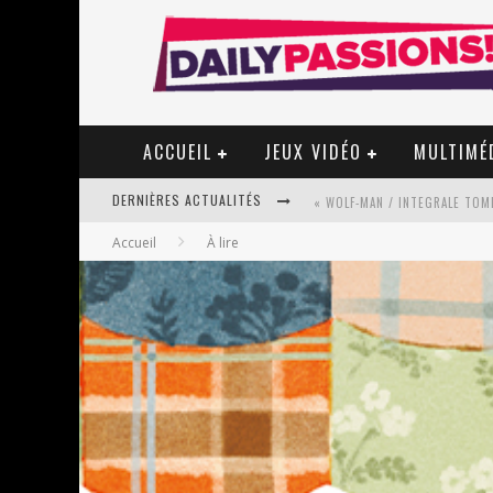
ACCUEIL
JEUX VIDÉO
MULTIMÉ
DERNIÈRES ACTUALITÉS
« WOLF-MAN / INTEGRALE TOME
Accueil
À lire
« MON VILLAGE RÉVOLTÉ » - 
STAR FOX
PSYRIVER 2026 : LA MAGIE REV
« MOFUSAND / PARLER JAPONAI