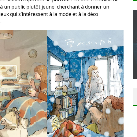
 à un public plutôt jeune, cherchant à donner un
ieux qui s’intéressent à la mode et à la déco
.
CONCOURS : CALENDRIER DE L’AVENT – UNE
COPIE DU JEU « GRID, ULTIMATE EDITION »
SUR XBOX ONE OU PS4
Daily Passions