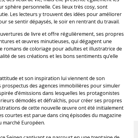
ur sphère personnelle. Ces lieux très cosy, sont
ie. Les lecteurs y trouvent des idées pour améliorer
ur se sentir dépaysés, le soir en rentrant du travail.
ouvertures de livre et offre régulièrement, ses propres
eintures et œuvres minutieuses, qui dégagent une
e romans de coloriage pour adultes et illustratrice de
alité de ses créations et les bons sentiments qu’elle
attitude et son inspiration lui viennent de son
des prospectus des agences immobilières pour simuler
spirée d’émissions dans lesquelles les protagonistes
érieurs démodés et défraîchis, pour créer ses propres
ustrations de cette nouvelle œuvre ont été initialement
ires courtes est parue dans cinq épisodes du magazine
au marché Européen.
, ce Seinen captivant se parcourt en une trentaine de