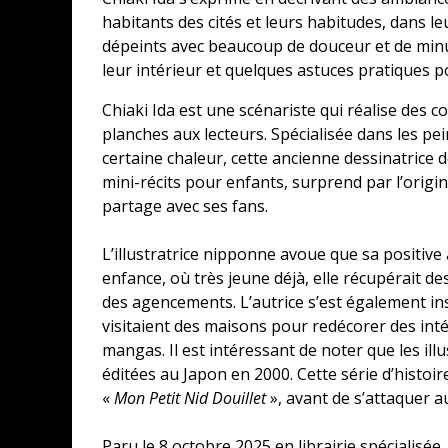
habitants des cités et leurs habitudes, dans le
dépeints avec beaucoup de douceur et de minut
leur intérieur et quelques astuces pratiques po
Chiaki Ida est une scénariste qui réalise des c
planches aux lecteurs. Spécialisée dans les p
certaine chaleur, cette ancienne dessinatrice d
mini-récits pour enfants, surprend par l’origin
partage avec ses fans.
L’illustratrice nipponne avoue que sa positive 
enfance, où très jeune déjà, elle récupérait 
des agencements. L’autrice s’est également in
visitaient des maisons pour redécorer des int
mangas. Il est intéressant de noter que les ill
éditées au Japon en 2000. Cette série d’histo
«
Mon Petit Nid Douillet
», avant de s’attaquer 
Paru le 8 octobre 2025 en librairie spécialisée