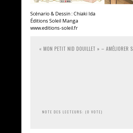
Scénario & Dessin : Chiaki Ida
Éditions Soleil Manga
www.editions-soleil.fr
« MON PETIT NID DOUILLET » – AMÉLIORER S
NOTE DES LECTEURS: (
0
VOTE)