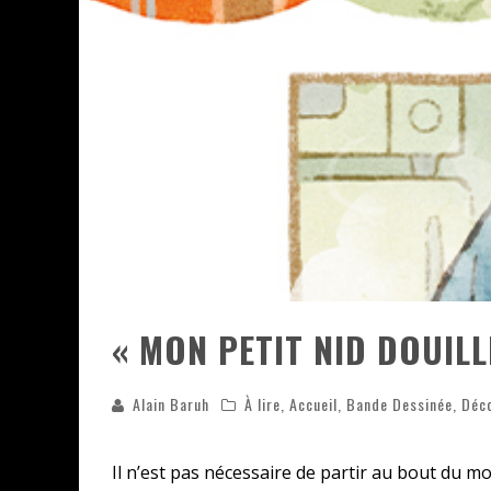
ASSASSIN'S CREED BLACK FLAG 
« LE VENT DAND LES SAULES » 
« DAMN THEM ALL » - UN DUO 
YOSHI AND THE MYSTERIOUS 
« MON PETIT NID DOUILL
Alain Baruh
À lire
,
Accueil
,
Bande Dessinée
,
Déc
Il n’est pas nécessaire de partir au bout du 