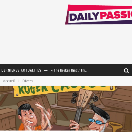
DERNIÈRES ACTUALITÉS
« The Broken Ring / This Mariage Will Fail Anyway » (Tome 2) – Préparer sa vengeance…
Accueil
Divers
« Mon Village Révolté » - Combattre un Projet !
« Le Béton et le Bambou / Propositions pour Mayotte et le Monde. » - Améliorations !
Star Fox
PsyRiver 2026 : la magie revient sur les rives de l’Aar
« MOFUSAND / Parler Japonais » – Des Expressions Pratiques !