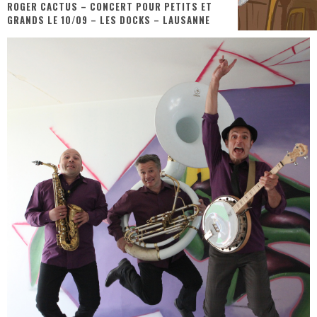
ROGER CACTUS – CONCERT POUR PETITS ET
GRANDS LE 10/09 – LES DOCKS – LAUSANNE
« Dr Wertham / L’homme qui étudia les tueurs en série » - Un Métier à Risque !
Assassin's Creed Black Flag Resynced
« Le Vent dand les Saules » - Une Belle Histoire !
« Damn Them All » - Un duo de Choc !
« Love is a Boxing Ring (Tomes 1 & 2) » – Un Passé Trouble !
« WOLF-MAN / Integrale Tomes 1 et 2 » - Cruelle Vengeance !