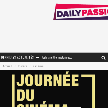
DERNIÈRES ACTUALITÉS
Yoshi and the mysterious book
Accueil
Divers
Cinéma
« WOLF-MAN / Integrale Tomes 1 et 2 » - Cruelle Vengeance !
« The Broken Ring / This Mariage Will Fail Anyway » (Tome 2) – Préparer sa vengeance…
« Mon Village Révolté » - Combattre un Projet !
« Le Béton et le Bambou / Propositions pour Mayotte et le Monde. » - Améliorations !
Star Fox