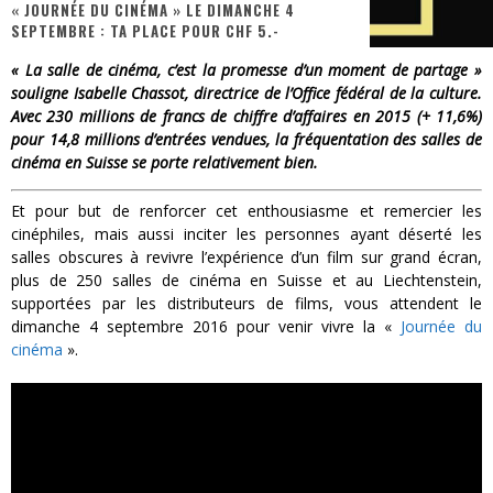
« JOURNÉE DU CINÉMA » LE DIMANCHE 4
SEPTEMBRE : TA PLACE POUR CHF 5.-
PsyRiver 2026 : la magie revient sur les rives de l’Aar
« La salle de cinéma, c’est la promesse d’un moment de partage »
« MOFUSAND / Parler Japonais » – Des Expressions Pratiques !
souligne Isabelle Chassot, directrice de l’Office fédéral de la culture.
Avec 230 millions de francs de chiffre d’affaires en 2015 (+ 11,6%)
« Dr Wertham / L’homme qui étudia les tueurs en série » - Un Métier à Risque !
pour 14,8 millions d’entrées vendues, la fréquentation des salles de
cinéma en Suisse se porte relativement bien.
Assassin's Creed Black Flag Resynced
« Le Vent dand les Saules » - Une Belle Histoire !
Et pour but de renforcer cet enthousiasme et remercier les
cinéphiles, mais aussi inciter les personnes ayant déserté les
Splatoon Raiders
salles obscures à revivre l’expérience d’un film sur grand écran,
plus de 250 salles de cinéma en Suisse et au Liechtenstein,
supportées par les distributeurs de films, vous attendent le
dimanche 4 septembre 2016 pour venir vivre la «
Journée du
cinéma
».