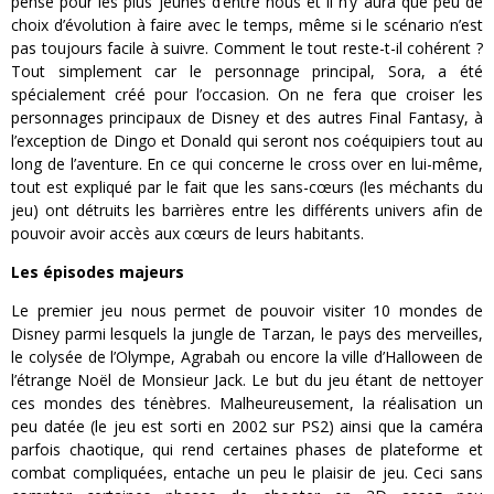
pensé pour les plus jeunes d’entre nous et il n’y aura que peu de
choix d’évolution à faire avec le temps, même si le scénario n’est
pas toujours facile à suivre. Comment le tout reste-t-il cohérent ?
Tout simplement car le personnage principal, Sora, a été
spécialement créé pour l’occasion. On ne fera que croiser les
personnages principaux de Disney et des autres Final Fantasy, à
l’exception de Dingo et Donald qui seront nos coéquipiers tout au
long de l’aventure. En ce qui concerne le cross over en lui-même,
tout est expliqué par le fait que les sans-cœurs (les méchants du
jeu) ont détruits les barrières entre les différents univers afin de
pouvoir avoir accès aux cœurs de leurs habitants.
Les épisodes majeurs
Le premier jeu nous permet de pouvoir visiter 10 mondes de
Disney parmi lesquels la jungle de Tarzan, le pays des merveilles,
le colysée de l’Olympe, Agrabah ou encore la ville d’Halloween de
l’étrange Noël de Monsieur Jack. Le but du jeu étant de nettoyer
ces mondes des ténèbres. Malheureusement, la réalisation un
peu datée (le jeu est sorti en 2002 sur PS2) ainsi que la caméra
parfois chaotique, qui rend certaines phases de plateforme et
combat compliquées, entache un peu le plaisir de jeu. Ceci sans