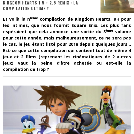
KINGDOM HEARTS 1.5 + 2.5 REMIX : LA
COMPILATION ULTIME ?
« Dr Wertham / L’homme qui étudia les tueurs en série » - Un Métier à Risque !
ième
Et voilà la n
compilation de Kingdom Hearts, KH pour
Assassin's Creed Black Flag Resynced
les intimes, que nous fournit Square Enix. Les plus fans
ème
espéraient que cela annonce une sortie du 3
volume
« Le Vent dand les Saules » - Une Belle Histoire !
pour cette année, mais malheureusement, ce ne sera pas
le cas, le jeu étant listé pour 2018 depuis quelques jours…
« Damn Them All » - Un duo de Choc !
Est-ce que cette compilation qui contient tout de même 4
jeux et 2 films (reprenant les cinématiques de 2 autres
Yoshi and the mysterious book
jeux) vaut la peine d’être achetée ou est-elle la
« WOLF-MAN / Integrale Tomes 1 et 2 » - Cruelle Vengeance !
compilation de trop ?