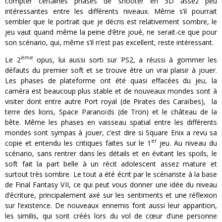
compter certaines phases de shooter en 3D assez peu
intéressantes entre les différents niveaux. Même s’il pourrait
sembler que le portrait que je décris est relativement sombre, le
jeu vaut quand même la peine d’être joué, ne serait-ce que pour
son scénario, qui, même s’il n’est pas excellent, reste intéressant.
ème
Le 2
opus, lui aussi sorti sur PS2, a réussi à gommer les
défauts du premier soft et se trouve être un vrai plaisir à jouer.
Les phases de plateforme ont été quasi effacées du jeu, la
caméra est beaucoup plus stable et de nouveaux mondes sont à
visiter dont entre autre Port royal (de Pirates des Caraïbes), la
terre des lions, Space Paranoïds (de Tron) et le château de la
bête. Même les phases en vaisseau spatial entre les différents
mondes sont sympas à jouer, c’est dire si Square Enix a revu sa
er
copie et entendu les critiques faites sur le 1
jeu. Au niveau du
scénario, sans rentrer dans les détails et en évitant les spoils, le
soft fait la part belle à un récit adolescent assez mature et
surtout très sombre. Le tout a été écrit par le scénariste à la base
de Final Fantasy VII, ce qui peut vous donner une idée du niveau
d’écriture, principalement axé sur les sentiments et une réflexion
sur l’existence. De nouveaux ennemis font aussi leur apparition,
les similis, qui sont créés lors du vol de cœur d’une personne