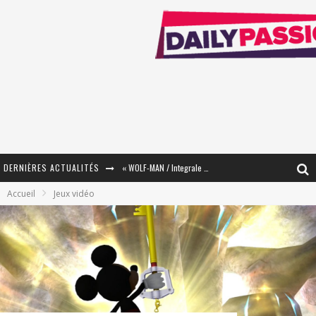
DERNIÈRES ACTUALITÉS
« The Broken Ring / This Mariage Will Fail Anyway » (Tome 2) – Préparer sa vengeance…
Accueil
Jeux vidéo
« Mon Village Révolté » - Combattre un Projet !
« Le Béton et le Bambou / Propositions pour Mayotte et le Monde. » - Améliorations !
Star Fox
PsyRiver 2026 : la magie revient sur les rives de l’Aar
« MOFUSAND / Parler Japonais » – Des Expressions Pratiques !