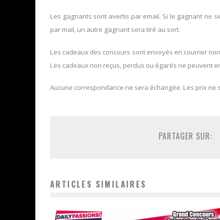
Les gagnants sont avertis par email. Si le gagnant ne 
par mail, un autre gagnant sera tiré au sort.
Les cadeaux des concours sont envoyés en courrier norma
Les cadeaux non reçus, perdus ou égarés ne peuvent en
Aucune correspondance ne sera échangée. Les prix ne 
PARTAGER SUR:
ARTICLES SIMILAIRES