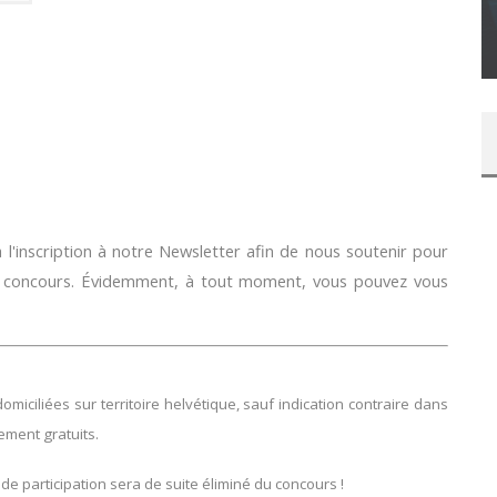
SUR XBOX ONE OU PS4
Daily Passions
l'inscription à notre Newsletter afin de nous soutenir pour
e concours. Évidemment, à tout moment, vous pouvez vous
ciliées sur territoire helvétique, sauf indication contraire dans
lement gratuits.
 de participation sera de suite éliminé du concours !