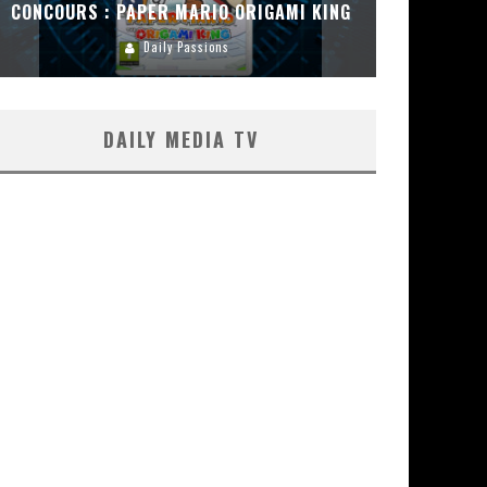
CONCOURS : PAPER MARIO ORIGAMI KING
CONC
Daily Passions
DAILY MEDIA TV