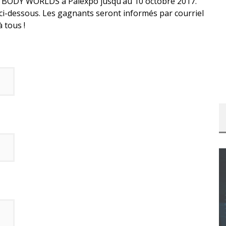
r BODY WORLDS à Palexpo jusqu’au 10 octobre 2017.
 ci-dessous. Les gagnants seront informés par courriel
 tous !
CONCOURS : CALENDRIER DE L’AVENT – UNE
COPIE DU JEU « GRID, ULTIMATE EDITION »