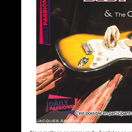
ASSASSIN'S CREED BLACK FLAG 
« LE VENT DAND LES SAULES » 
« DAMN THEM ALL » - UN DUO 
YOSHI AND THE MYSTERIOUS 