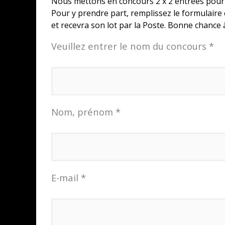
Nous mettons en concours 2 x 2 entrées pou
Pour y prendre part, remplissez le formulaire
et recevra son lot par la Poste. Bonne chance à
Veuillez entrer le nom du concours *
Nom, prénom *
E-mail *