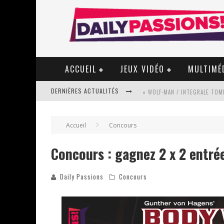
ACCUEIL
JEUX VIDÉO
MULTIMÉ
DERNIÈRES ACTUALITÉS
« WOLF-MAN / INTEGRALE TOME
Accueil
Concours
« MON VILLAGE RÉVOLTÉ » - 
Concours : gagnez 2 x 2 entr
Daily Passions
Concours
STAR FOX
PSYRIVER 2026 : LA MAGIE REV
« MOFUSAND / PARLER JAPONAI