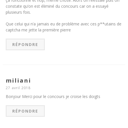
ça fonctionne et hop, même chose. Alors on réessaie puis on
constate qu’on est éliminé du concours car on a essayé
plusieurs fois.
Que celui qui n’a jamais eu de problème avec ces p**utains de
captcha me jette la première pierre
RÉPONDRE
miliani
27 avril 2018
Bonjour Merci pour le concours je croise les doigts
RÉPONDRE