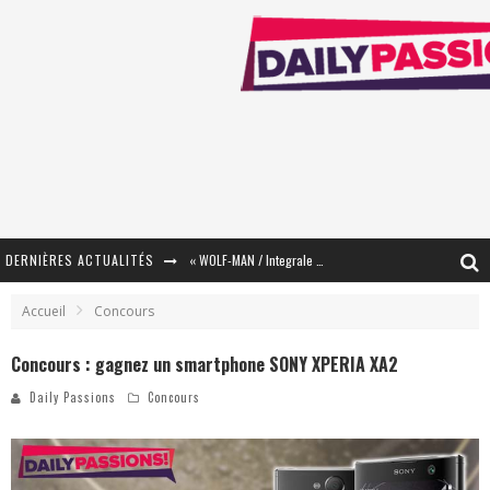
DERNIÈRES ACTUALITÉS
« WOLF-MAN / Integrale Tomes 1 et 2 » - Cruelle Vengeance !
« The Broken Ring / This Mariage Will Fail Anyway » (Tome 2) – Préparer sa vengeance…
Accueil
Concours
« Mon Village Révolté » - Combattre un Projet !
Concours : gagnez un smartphone SONY XPERIA XA2
« Le Béton et le Bambou / Propositions pour Mayotte et le Monde. » - Améliorations !
Daily Passions
Concours
Star Fox
PsyRiver 2026 : la magie revient sur les rives de l’Aar