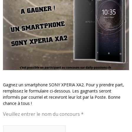
« MOFUSAND / Parler Japonais » – Des Expressions Pratiques !
« Dr Wertham / L’homme qui étudia les tueurs en série » - Un Métier à Risque !
Assassin's Creed Black Flag Resynced
« Le Vent dand les Saules » - Une Belle Histoire !
« Damn Them All » - Un duo de Choc !
Yoshi and the mysterious book
Gagnez un smartphone SONY XPERIA XA2. Pour y prendre part,
remplissez le formulaire ci-dessous. Les gagnants seront
informés par courriel et recevront leur lot par la Poste. Bonne
chance à tous !
Veuillez entrer le nom du concours *