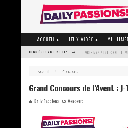
ACCUEIL
JEUX VIDÉO
MULTIMÉ
DERNIÈRES ACTUALITÉS
« WOLF-MAN / INTEGRALE TOME
Accueil
Concours
« MON VILLAGE RÉVOLTÉ » - 
Grand Concours de l’Avent : J-
Daily Passions
Concours
STAR FOX
PSYRIVER 2026 : LA MAGIE REV
« MOFUSAND / PARLER JAPONAI