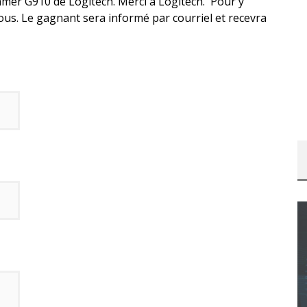
mer G910 de Logitech. Merci à Logitech. Pour y
ous. Le gagnant sera informé par courriel et recevra
CONCOURS : CALENDRIER DE L’AVENT – UNE
COPIE DU JEU « GRID, ULTIMATE EDITION »