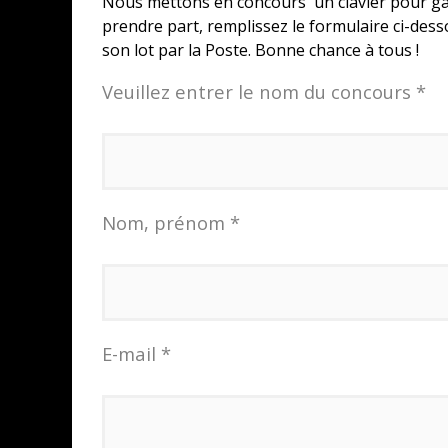
Nous mettons en concours un clavier pour ga
prendre part, remplissez le formulaire ci-dess
son lot par la Poste. Bonne chance à tous !
Veuillez entrer le nom du concours *
Nom, prénom *
E-mail *