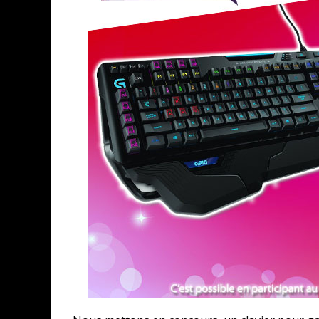
ASSASSIN'S CREED BLACK FLAG 
« LE VENT DAND LES SAULES » 
« DAMN THEM ALL » - UN DUO 
YOSHI AND THE MYSTERIOUS 