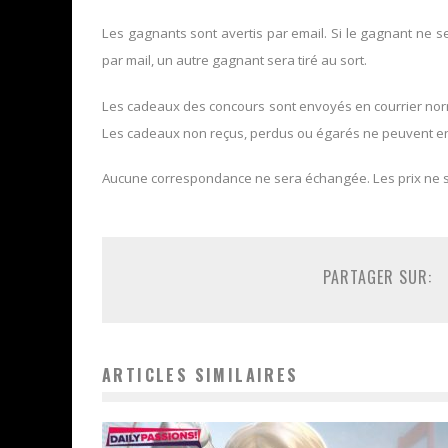
Les gagnants sont avertis par email. Si le gagnant ne 
par mail, un autre gagnant sera tiré au sort.
Les cadeaux des concours sont envoyés en courrier norma
Les cadeaux non reçus, perdus ou égarés ne peuvent en
Aucune correspondance ne sera échangée. Les prix ne 
PARTAGER SUR:
ARTICLES SIMILAIRES