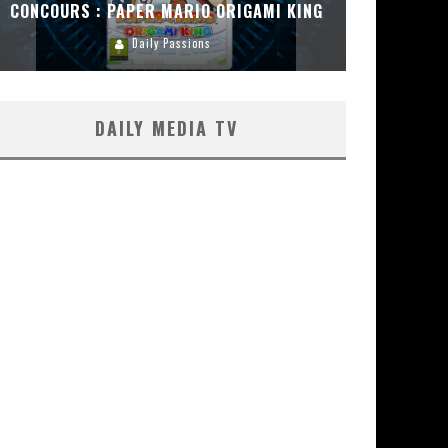
CONCOURS : PAPER MARIO ORIGAMI KING
CONC
Daily Passions
DAILY MEDIA TV