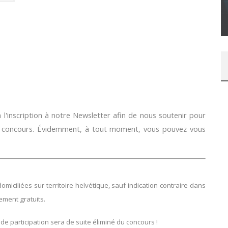
SUR XBOX ONE OU PS4
Daily Passions
l'inscription à notre Newsletter afin de nous soutenir pour
e concours. Évidemment, à tout moment, vous pouvez vous
ciliées sur territoire helvétique, sauf indication contraire dans
lement gratuits.
 de participation sera de suite éliminé du concours !