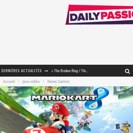
DERNIÈRES ACTUALITÉS
« The Broken Ring / This Mariage Will Fail Anyway » (Tome 2) – Préparer sa vengeance…
Accueil
Jeux vidéo
News Games
« Mon Village Révolté » - Combattre un Projet !
« Le Béton et le Bambou / Propositions pour Mayotte et le Monde. » - Améliorations !
Star Fox
PsyRiver 2026 : la magie revient sur les rives de l’Aar
« MOFUSAND / Parler Japonais » – Des Expressions Pratiques !