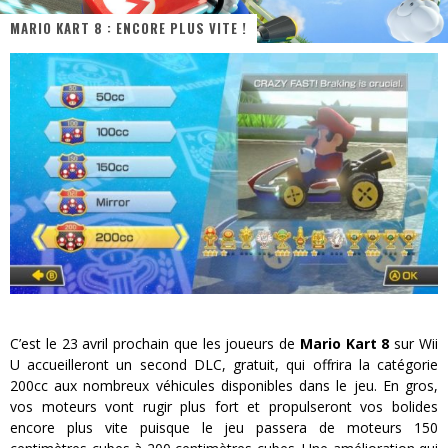
MARIO KART 8 : ENCORE PLUS VITE !
« Dr Wertham / L’homme qui étudia les tueurs en série » - Un Métier à Risque !
Assassin's Creed Black Flag Resynced
« Le Vent dand les Saules » - Une Belle Histoire !
« Damn Them All » - Un duo de Choc !
« Love is a Boxing Ring (Tomes 1 & 2) » – Un Passé Trouble !
« WOLF-MAN / Integrale Tomes 1 et 2 » - Cruelle Vengeance !
C’est le 23 avril prochain que les joueurs de
Mario Kart 8
sur Wii
U accueilleront un second DLC, gratuit, qui offrira la catégorie
200cc aux nombreux véhicules disponibles dans le jeu.
En gros,
vos moteurs vont rugir plus fort et propulseront vos bolides
encore plus vite puisque le jeu passera de moteurs 150