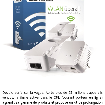
« Dr Wertham / L’homme qui étudia les tueurs en série » - Un Métier à Risque !
Assassin's Creed Black Flag Resynced
« Le Vent dand les Saules » - Une Belle Histoire !
« Damn Them All » - Un duo de Choc !
« Love is a Boxing Ring (Tomes 1 & 2) » – Un Passé Trouble !
« WOLF-MAN / Integrale Tomes 1 et 2 » - Cruelle Vengeance !
Devolo surfe sur la vague. Après plus de 25 millions d’appareils
vendus, la firme active dans le CPL (courant porteur en ligne)
agrandit sa gamme de produits et propose un kit de prolongation