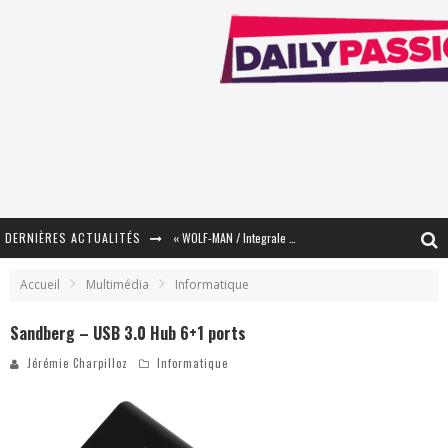
DERNIÈRES ACTUALITÉS
« WOLF-MAN / Integrale Tomes 1 et 2 » - Cruelle Vengeance !
« The Broken Ring / This Mariage Will Fail Anyway » (Tome 2) – Préparer sa vengeance…
Accueil
Multimédia
Informatique
« Mon Village Révolté » - Combattre un Projet !
Sandberg – USB 3.0 Hub 6+1 ports
« Le Béton et le Bambou / Propositions pour Mayotte et le Monde. » - Améliorations !
Jérémie Charpilloz
Informatique
Star Fox
PsyRiver 2026 : la magie revient sur les rives de l’Aar