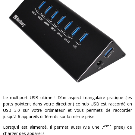
« MOFUSAND / Parler Japonais » – Des Expressions Pratiques !
« Dr Wertham / L’homme qui étudia les tueurs en série » - Un Métier à Risque !
Assassin's Creed Black Flag Resynced
« Le Vent dand les Saules » - Une Belle Histoire !
« Damn Them All » - Un duo de Choc !
Yoshi and the mysterious book
Le multiport USB ultime ! D’un aspect triangulaire pratique (les
ports pointent dans votre direction) ce hub USB est raccordé en
USB 3.0 sur votre ordinateur et vous permets de raccorder
jusqu’à 6 appareils différents sur la même prise.
ème
Lorsqu’il est alimenté, il permet aussi (via une 7
prise) de
charger des appareils.