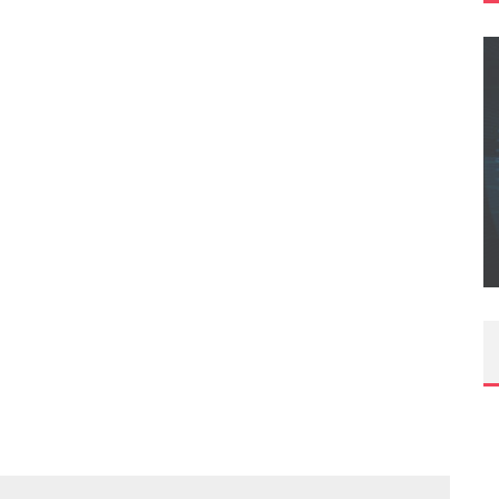
CONCOURS : CALENDRIER DE L’AVENT – UNE
COPIE DU JEU « GRID, ULTIMATE EDITION »
SUR XBOX ONE OU PS4
Daily Passions