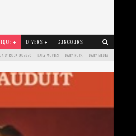
IQUE
DIVERS
CONCOURS
DAILY ROCK QUEBEC
DAILY MOVIES
DAILY ROCK
DAILY MEDIA