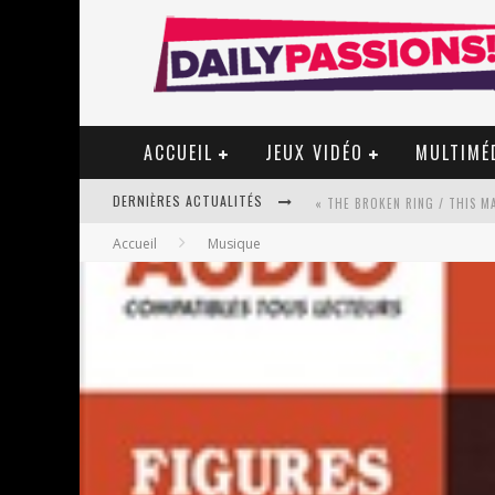
ACCUEIL
JEUX VIDÉO
MULTIMÉ
DERNIÈRES ACTUALITÉS
Accueil
Musique
« MON VILLAGE RÉVOLTÉ » - 
STAR FOX
PSYRIVER 2026 : LA MAGIE REV
« MOFUSAND / PARLER JAPONAI