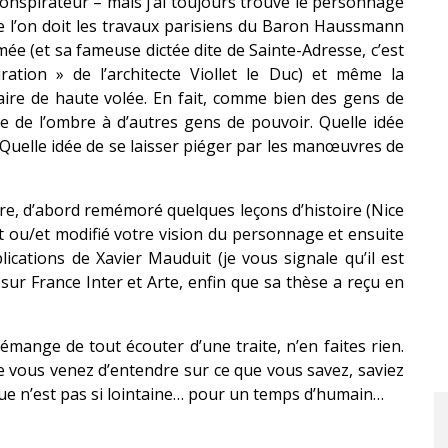
onspirateur – mais j’ai toujours trouvé le personnage
ue l’on doit les travaux parisiens du Baron Haussmann
mée (et sa fameuse dictée dite de Sainte-Adresse, c’est
ration » de l’architecte Viollet le Duc) et même la
aire de haute volée. En fait, comme bien des gens de
ire de l’ombre à d’autres gens de pouvoir. Quelle idée
Quelle idée de se laisser piéger par les manœuvres de
ère, d’abord remémoré quelques leçons d’histoire (Nice
it ou/et modifié votre vision du personnage et ensuite
ications de Xavier Mauduit (je vous signale qu’il est
sur France Inter et Arte, enfin que sa thèse a reçu en
démange de tout écouter d’une traite, n’en faites rien.
e vous venez d’entendre sur ce que vous savez, saviez
que n’est pas si lointaine… pour un temps d’humain…