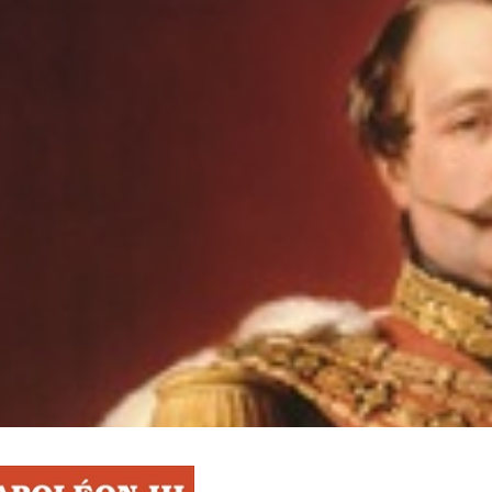
RESYNCED
- UNE BELLE HISTOIRE !
DE CHOC !
ES 1 & 2) » – UN PASSÉ TROUBLE !
S 1 ET 2 » - CRUELLE VENGEANCE !