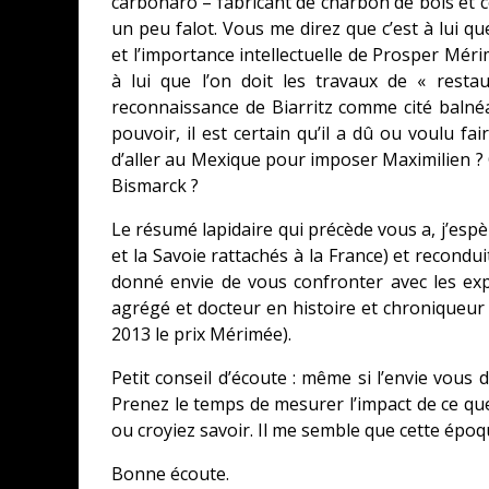
carbonaro – fabricant de charbon de bois et c
un peu falot. Vous me direz que c’est à lui q
et l’importance intellectuelle de Prosper Méri
à lui que l’on doit les travaux de « restau
reconnaissance de Biarritz comme cité balné
pouvoir, il est certain qu’il a dû ou voulu fa
d’aller au Mexique pour imposer Maximilien ? 
Bismarck ?
Le résumé lapidaire qui précède vous a, j’esp
et la Savoie rattachés à la France) et recondu
donné envie de vous confronter avec les expl
agrégé et docteur en histoire et chroniqueur 
2013 le prix Mérimée).
Petit conseil d’écoute : même si l’envie vous 
Prenez le temps de mesurer l’impact de ce qu
ou croyiez savoir. Il me semble que cette épo
Bonne écoute.