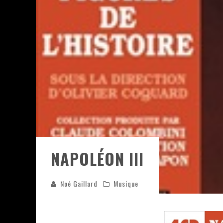
ASSASSIN'S CREED BLACK FLAG 
« LE VENT DAND LES SAULES » 
« DAMN THEM ALL » - UN DUO 
« LOVE IS A BOXING RING (TOM
« WOLF-MAN / INTEGRALE TOME
NAPOLÉON III
Noé Gaillard
Musique