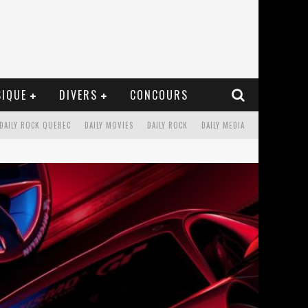
IQUE
DIVERS
CONCOURS
DAILY ROCK QUEBEC
DAILY MOVIES
DAILY ROCK
DAILY MEDIA