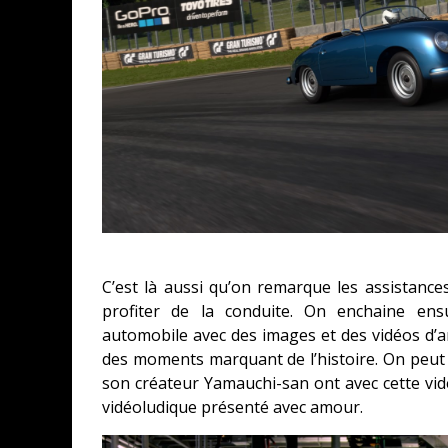
CONCOURS : CALENDRIER DE L’AVEN
COPIE DU JEU « GRID, ULTIMATE ED
SUR XBOX ONE OU PS4
Daily Passions
C’est là aussi qu’on remarque les assistance
profiter de la conduite. On enchaine ensu
automobile avec des images et des vidéos d’ar
des moments marquant de l’histoire. On peut 
son créateur Yamauchi-san ont avec cette vid
vidéoludique présenté avec amour.