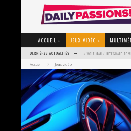
ACCUEIL
JEUX VIDÉO
MULTIMÉ
DERNIÈRES ACTUALITÉS
Accueil
Jeux vidéo
« MON VILLAGE RÉVOLTÉ » - 
STAR FOX
PSYRIVER 2026 : LA MAGIE REV
« MOFUSAND / PARLER JAPONAI