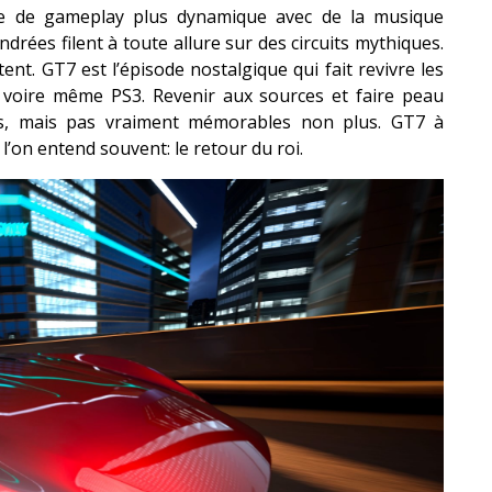
ue de gameplay plus dynamique avec de la musique
indrées filent à toute allure sur des circuits mythiques.
nt. GT7 est l’épisode nostalgique qui fait revivre les
 voire même PS3. Revenir aux sources et faire peau
s, mais pas vraiment mémorables non plus. GT7 à
e l’on entend souvent: le retour du roi.