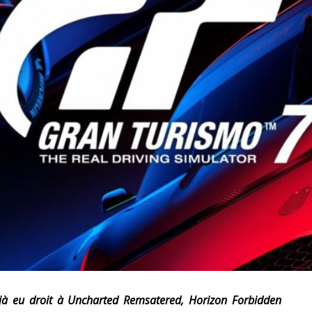
RESYNCED
- UNE BELLE HISTOIRE !
DE CHOC !
BOOK
S 1 ET 2 » - CRUELLE VENGEANCE !
jà eu droit à Uncharted Remsatered, Horizon Forbidden