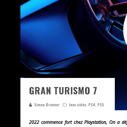
ASSASSIN'S CREED BLACK FLAG 
« LE VENT DAND LES SAULES » 
« DAMN THEM ALL » - UN DUO 
YOSHI AND THE MYSTERIOUS 
« WOLF-MAN / INTEGRALE TOME
GRAN TURISMO 7
Simon Brunner
Jeux vidéo
,
PS4
,
PS5
2022 commence fort chez Playstation, On a dé