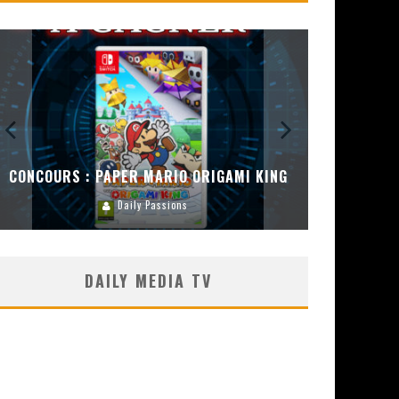
CONCOURS :
ENCEINT
CONCOURS : DREAMS SUR PS4
Carlos Mühlig
DAILY MEDIA TV