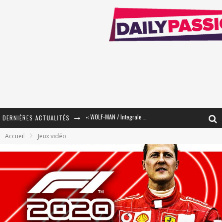
DERNIÈRES ACTUALITÉS
« The Broken Ring / This Mariage Will Fail Anyway » (Tome 2) – Préparer sa vengeance…
Accueil
Jeux vidéo
« Mon Village Révolté » - Combattre un Projet !
« Le Béton et le Bambou / Propositions pour Mayotte et le Monde. » - Améliorations !
Star Fox
PsyRiver 2026 : la magie revient sur les rives de l’Aar
« MOFUSAND / Parler Japonais » – Des Expressions Pratiques !