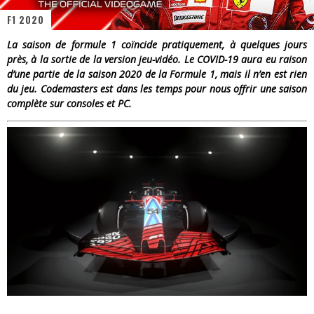
F1 2020
« Dr Wertham / L’homme qui étudia les tueurs en série » - Un Métier à Risque !
La saison de formule 1 coïncide pratiquement, à quelques jours
Assassin's Creed Black Flag Resynced
près, à la sortie de la version jeu-vidéo. Le COVID-19 aura eu raison
d’une partie de la saison 2020 de la Formule 1, mais il n’en est rien
« Le Vent dand les Saules » - Une Belle Histoire !
du jeu. Codemasters est dans les temps pour nous offrir une saison
complète sur consoles et PC.
« Damn Them All » - Un duo de Choc !
Yoshi and the mysterious book
« WOLF-MAN / Integrale Tomes 1 et 2 » - Cruelle Vengeance !