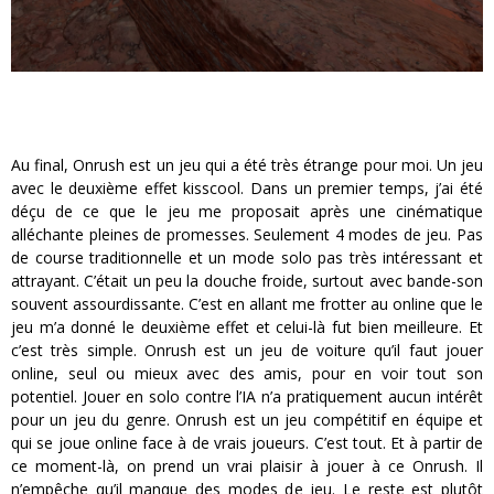
Au final, Onrush est un jeu qui a été très étrange pour moi. Un jeu
avec le deuxième effet kisscool. Dans un premier temps, j’ai été
déçu de ce que le jeu me proposait après une cinématique
alléchante pleines de promesses. Seulement 4 modes de jeu. Pas
de course traditionnelle et un mode solo pas très intéressant et
attrayant. C’était un peu la douche froide, surtout avec bande-son
souvent assourdissante. C’est en allant me frotter au online que le
jeu m’a donné le deuxième effet et celui-là fut bien meilleure. Et
c’est très simple. Onrush est un jeu de voiture qu’il faut jouer
online, seul ou mieux avec des amis, pour en voir tout son
potentiel. Jouer en solo contre l’IA n’a pratiquement aucun intérêt
pour un jeu du genre. Onrush est un jeu compétitif en équipe et
qui se joue online face à de vrais joueurs. C’est tout. Et à partir de
ce moment-là, on prend un vrai plaisir à jouer à ce Onrush. Il
n’empêche qu’il manque des modes de jeu. Le reste est plutôt