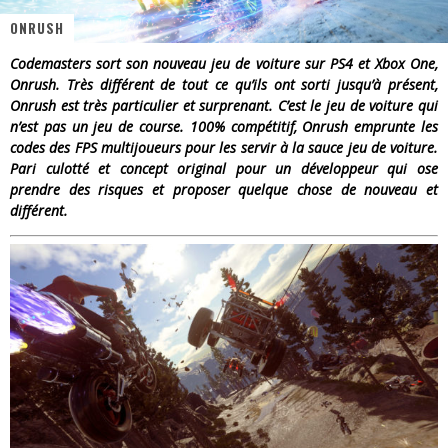
ONRUSH
« Dr Wertham / L’homme qui étudia les tueurs en série » - Un Métier à Risque !
Codemasters sort son nouveau jeu de voiture sur PS4 et Xbox One,
Assassin's Creed Black Flag Resynced
Onrush. Très différent de tout ce qu’ils ont sorti jusqu’à présent,
Onrush est très particulier et surprenant. C’est le jeu de voiture qui
« Le Vent dand les Saules » - Une Belle Histoire !
n’est pas un jeu de course. 100% compétitif, Onrush emprunte les
codes des FPS multijoueurs pour les servir à la sauce jeu de voiture.
« Damn Them All » - Un duo de Choc !
Pari culotté et concept original pour un développeur qui ose
prendre des risques et proposer quelque chose de nouveau et
Yoshi and the mysterious book
différent.
« WOLF-MAN / Integrale Tomes 1 et 2 » - Cruelle Vengeance !