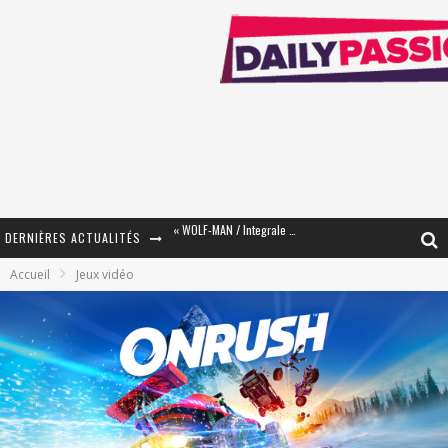
DERNIÈRES ACTUALITÉS
« The Broken Ring / This Mariage Will Fail Anyway » (Tome 2) – Préparer sa vengeance…
Accueil
Jeux vidéo
« Mon Village Révolté » - Combattre un Projet !
« Le Béton et le Bambou / Propositions pour Mayotte et le Monde. » - Améliorations !
Star Fox
PsyRiver 2026 : la magie revient sur les rives de l’Aar
« MOFUSAND / Parler Japonais » – Des Expressions Pratiques !