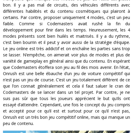
bon. Il y a pas mal de circuits, des véhicules différents avec
différentes habilités et du contenu cosmétiques qui plairont à
certains. Par contre, proposer uniquement 4 modes, c’est un peu
faible. Comme si Codemasters avait rushé la fin du
développement pour finir dans les temps. Heureusement, les 4
modes présents sont bien huilés et maitrisés. Il y a du rythme,
c’est bien bourrin et il peut y avoir aussi de la stratégie d’équipe.
Le jeu online est très addictif et on enchaîne les parties sans trop
se lasser. N’empêche, on aimerait voir plus de modes et plus de
variété de gameplay en général ainsi que du contenu. En espérant
que Codemasters étoffera son jeu au fil des mois avenir. En l’état,
Onrush est une belle ébauche d’un jeu de voiture compétitif qui
n’est pas un jeu de course. C’est un jeu totalement différent de ce
que l’on connait généralement et cela il faut saluer le cran de
Codemasters de se lancer dans un tel projet. Par contre, je ne
suis pas sûr que tous les joueurs apprécient le but qu’ils ont
essayé d’atteindre. Cependant, une fois le concept du jeu compris
et accepté pour ce qu’il est et surtout pour ce qu’il n’est pas,
Onrush est un très bon jeu compétitif online, mais qui manque un
peu de contenu.