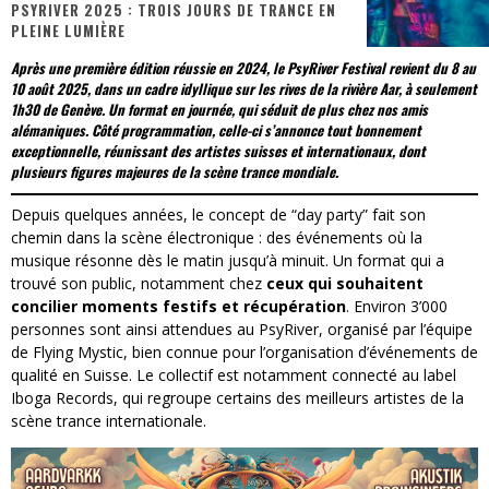
PSYRIVER 2025 : TROIS JOURS DE TRANCE EN
PLEINE LUMIÈRE
« Dr Wertham / L’homme qui étudia les tueurs en série » - Un Métier à Risque !
Après une première édition réussie en 2024, le PsyRiver Festival revient du 8 au
Assassin's Creed Black Flag Resynced
10 août 2025, dans un cadre idyllique sur les rives de la rivière Aar, à seulement
1h30 de Genève. Un format en journée, qui séduit de plus chez nos amis
« Le Vent dand les Saules » - Une Belle Histoire !
alémaniques. Côté programmation, celle-ci s’annonce tout bonnement
exceptionnelle, réunissant des artistes suisses et internationaux, dont
« Damn Them All » - Un duo de Choc !
plusieurs figures majeures de la scène trance mondiale.
Yoshi and the mysterious book
Depuis quelques années, le concept de “day party” fait son
chemin dans la scène électronique : des événements où la
« WOLF-MAN / Integrale Tomes 1 et 2 » - Cruelle Vengeance !
musique résonne dès le matin jusqu’à minuit. Un format qui a
trouvé son public, notamment chez
ceux qui souhaitent
concilier moments festifs et récupération
. Environ 3’000
personnes sont ainsi attendues au PsyRiver, organisé par l’équipe
de Flying Mystic, bien connue pour l’organisation d’événements de
qualité en Suisse. Le collectif est notamment connecté au label
Iboga Records, qui regroupe certains des meilleurs artistes de la
scène trance internationale.