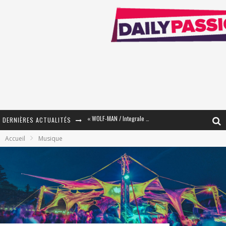
DERNIÈRES ACTUALITÉS
« The Broken Ring / This Mariage Will Fail Anyway » (Tome 2) – Préparer sa vengeance…
Accueil
Musique
« Mon Village Révolté » - Combattre un Projet !
« Le Béton et le Bambou / Propositions pour Mayotte et le Monde. » - Améliorations !
Star Fox
PsyRiver 2026 : la magie revient sur les rives de l’Aar
« MOFUSAND / Parler Japonais » – Des Expressions Pratiques !