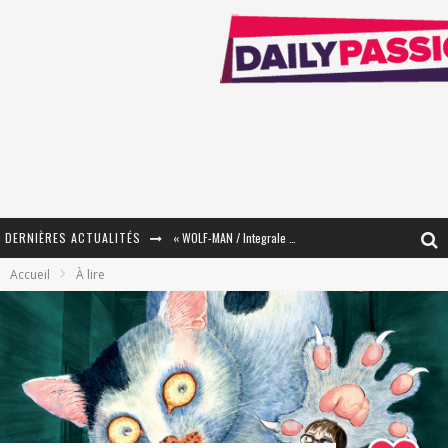
DERNIÈRES ACTUALITÉS
« WOLF-MAN / Integrale Tomes 1 et 2 » - Cruelle Vengeance !
Accueil
À lire
« The Broken Ring / This Mariage Will Fail Anyway » (Tome 2) – Préparer sa vengeance…
« Mon Village Révolté » - Combattre un Projet !
« Le Béton et le Bambou / Propositions pour Mayotte et le Monde. » - Améliorations !
Star Fox
PsyRiver 2026 : la magie revient sur les rives de l’Aar