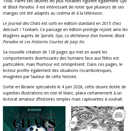
1998. Parmi ses œuvres les plus notables figurent également
Gyo
et
Black Paradox
. Il est intéressant de noter que plusieurs de ses
mangas ont été adaptés au cinéma et à la télévision.
Le Journal des Chats
est sorti en édition standard en 2015 chez
delcourt / Tonkam. Ce passage en édition prestige rejoint ainsi les
étagères auprès de
Spirale, Gyo, La déchéance d’un homme, Black
Paradox
et
Les Histoires Courtes de Junji Ito
.
Sa nouvelle création de 128 pages qui met en avant les
comportements divertissants des humains face aux félins est
particulière, mais l’humour est omniprésent. Dans ces pages, le
lecteur profite également des situations rocambolesques,
imaginées par l’auteur de cette histoire.
Sortie en librairie spécialisée le 4 juin 2026, cette œuvre dotée de
superbes illustrations en noir et blanc, plaira certainement à un
lectorat amateur d’histoires simples mais captivantes à souhait.