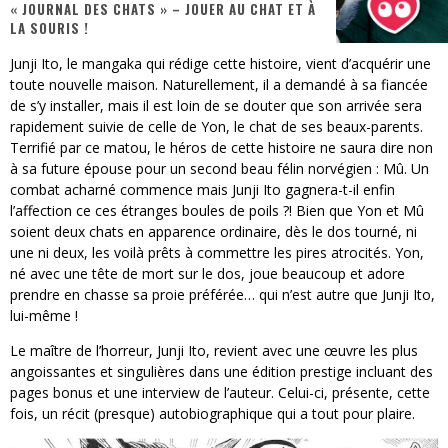
« JOURNAL DES CHATS » – JOUER AU CHAT ET À
LA SOURIS !
« MOFUSAND / Parler Japonais » – Des Expressions Pratiques !
Junji Ito, le mangaka qui rédige cette histoire, vient d’acquérir une
« Dr Wertham / L’homme qui étudia les tueurs en série » - Un Métier à Risque !
toute nouvelle maison. Naturellement, il a demandé à sa fiancée
de s’y installer, mais il est loin de se douter que son arrivée sera
Assassin's Creed Black Flag Resynced
rapidement suivie de celle de Yon, le chat de ses beaux-parents.
Terrifié par ce matou, le héros de cette histoire ne saura dire non
« Le Vent dand les Saules » - Une Belle Histoire !
à sa future épouse pour un second beau félin norvégien : Mû. Un
combat acharné commence mais Junji Ito gagnera-t-il enfin
« Damn Them All » - Un duo de Choc !
l’affection ce ces étranges boules de poils ?! Bien que Yon et Mû
Yoshi and the mysterious book
soient deux chats en apparence ordinaire, dès le dos tourné, ni
une ni deux, les voilà prêts à commettre les pires atrocités. Yon,
né avec une tête de mort sur le dos, joue beaucoup et adore
prendre en chasse sa proie préférée… qui n’est autre que Junji Ito,
lui-même !
Le maître de l’horreur, Junji Ito, revient avec une œuvre les plus
angoissantes et singulières dans une édition prestige incluant des
pages bonus et une interview de l’auteur. Celui-ci, présente, cette
fois, un récit (presque) autobiographique qui a tout pour plaire.