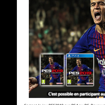
ASSASSIN'S CREED BLACK FLAG 
« LE VENT DAND LES SAULES » 
« DAMN THEM ALL » - UN DUO 
YOSHI AND THE MYSTERIOUS 