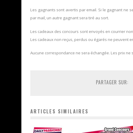
Les gagnants sont avertis par email. Si le gagnant ne 
par mail, un autre gagnant sera tiré au sort.
Les cadeaux des concours sont envoyés en courrier norma
Les cadeaux non reçus, perdus ou égarés ne peuvent en
Aucune correspondance ne sera échangée. Les prix ne 
PARTAGER SUR:
ARTICLES SIMILAIRES