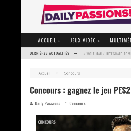
ACCUEIL
JEUX VIDÉO
MULTIMÉ
DERNIÈRES ACTUALITÉS
« WOLF-MAN / INTEGRALE TOME
Accueil
Concours
« MON VILLAGE RÉVOLTÉ » - 
Concours : gagnez le jeu PES2
Daily Passions
Concours
STAR FOX
PSYRIVER 2026 : LA MAGIE REV
« MOFUSAND / PARLER JAPONAI