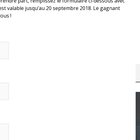
rendre part, remplissez le formulaire ci-dessous avec
est valable jusqu’au 20 septembre 2018. Le gagnant
ous !
CONCOURS : CALENDRIER DE L’AVENT – UNE
COPIE DU JEU « GRID, ULTIMATE EDITION »