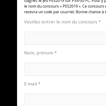
Gagnez le jeu PES2019 sur PS4 ou PC. Pour y p
le nom du concours « PES2019 ». Ce concours 
recevra un code par courriel. Bonne chance à t
Veuillez entrer le nom du concours *
Nom, prénom *
E-mail *