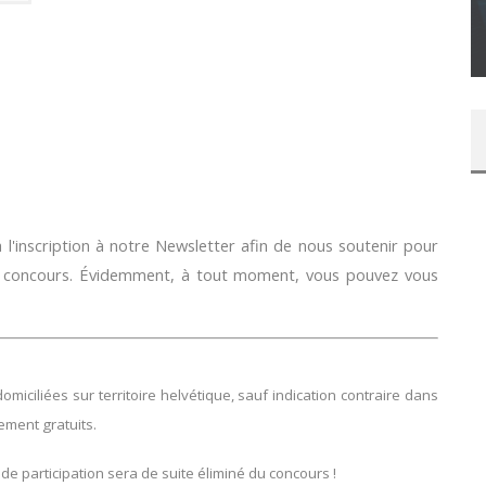
SUR XBOX ONE OU PS4
Daily Passions
l'inscription à notre Newsletter afin de nous soutenir pour
e concours. Évidemment, à tout moment, vous pouvez vous
ciliées sur territoire helvétique, sauf indication contraire dans
lement gratuits.
 de participation sera de suite éliminé du concours !