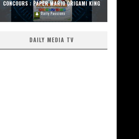
CONCOURS : PAPER MARIO ORIGAMI KING
CONC
Daily Passions
DAILY MEDIA TV