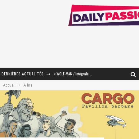
DERNIÈRES ACTUALITÉS
« WOLF-MAN / Integrale Tomes 1 et 2 » - Cruelle Vengeance !
Accueil
À lire
« The Broken Ring / This Mariage Will Fail Anyway » (Tome 2) – Préparer sa vengeance…
« Mon Village Révolté » - Combattre un Projet !
« Le Béton et le Bambou / Propositions pour Mayotte et le Monde. » - Améliorations !
Star Fox
PsyRiver 2026 : la magie revient sur les rives de l’Aar