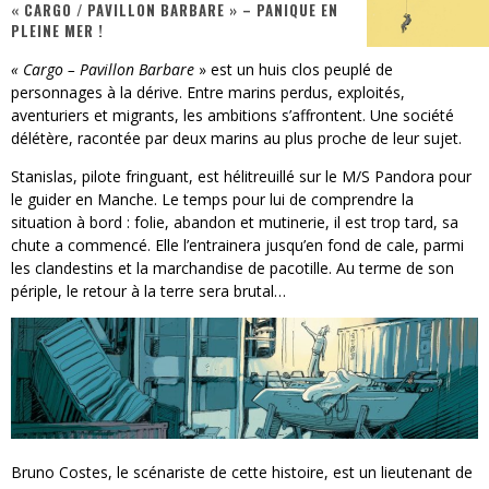
« CARGO / PAVILLON BARBARE » – PANIQUE EN
PLEINE MER !
« MOFUSAND / Parler Japonais » – Des Expressions Pratiques !
« Cargo – Pavillon Barbare
» est un huis clos peuplé de
« Dr Wertham / L’homme qui étudia les tueurs en série » - Un Métier à Risque !
personnages à la dérive. Entre marins perdus, exploités,
aventuriers et migrants, les ambitions s’affrontent. Une société
Assassin's Creed Black Flag Resynced
délétère, racontée par deux marins au plus proche de leur sujet.
« Le Vent dand les Saules » - Une Belle Histoire !
Stanislas, pilote fringuant, est hélitreuillé sur le M/S Pandora pour
le guider en Manche. Le temps pour lui de comprendre la
« Damn Them All » - Un duo de Choc !
situation à bord : folie, abandon et mutinerie, il est trop tard, sa
chute a commencé. Elle l’entrainera jusqu’en fond de cale, parmi
Yoshi and the mysterious book
les clandestins et la marchandise de pacotille. Au terme de son
périple, le retour à la terre sera brutal…
Bruno Costes, le scénariste de cette histoire, est un lieutenant de